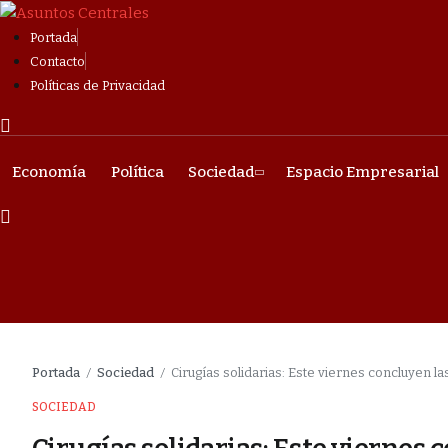
Portada
Contacto
Políticas de Privacidad
Economía
Política
Sociedad
Espacio Empresarial
Portada
Sociedad
Cirugías solidarias: Este viernes concluyen 
/
/
SOCIEDAD