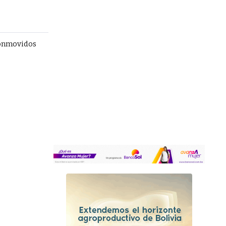
e
conmovidos