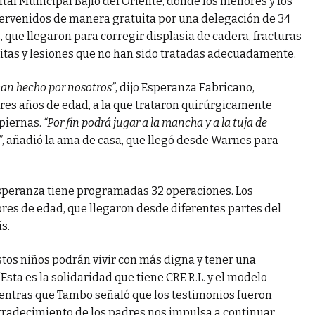
ital Municipal Bajío del Oriente, donde los menores y los
ervenidos de manera gratuita por una delegación de 34
 que llegaron para corregir displasia de cadera, fracturas
tas y lesiones que no han sido tratadas adecuadamente.
han hecho por nosotros”
, dijo Esperanza Fabricano,
 tres años de edad, a la que trataron quirúrgicamente
piernas.
“Por fin podrá jugar a la mancha y a la tuja de
”
, añadió la ama de casa, que llegó desde Warnes para
Esperanza tiene programadas 32 operaciones. Los
res de edad, que llegaron desde diferentes partes del
s.
tos niños podrán vivir con más digna y tener una
“Esta es la solidaridad que tiene CRE R.L. y el modelo
ientras que Tambo señaló que los testimonios fueron
radecimiento de los padres nos impulsa a continuar