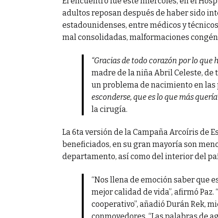
El encuentro fue este miércoles, en el Hosp
adultos reposan después de haber sido int
estadounidenses, entre médicos y técnicos,
mal consolidadas, malformaciones congéni
“Gracias de todo corazón por lo que 
madre de la niña Abril Celeste, de
un problema de nacimiento en las 
esconderse, que es lo que más quería
la cirugía.
La 6ta versión de la Campaña Arcoíris de 
beneficiados, en su gran mayoría son meno
departamento, así como del interior del paí
“Nos llena de emoción saber que es
mejor calidad de vida”, afirmó Paz. 
cooperativo”, añadió Durán Rek, m
conmovedores. “Las palabras de ag