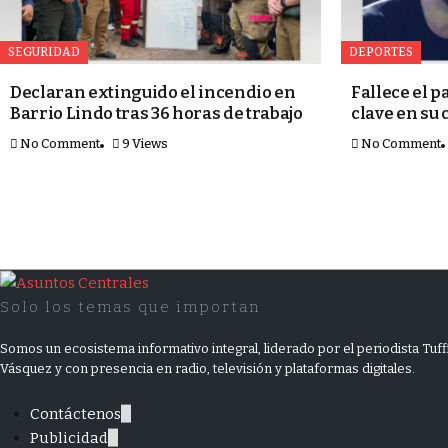
SEGURIDAD
DEPORTES
Declaran extinguido el incendio en
Fallece el p
Barrio Lindo tras 36 horas de trabajo
clave en su
No Comment
9 Views
No Comment
Solo los temas que importan
Somos un ecosistema informativo integral, liderado por el periodista Tuff
Vásquez y con presencia en radio, televisión y plataformas digitales.
Contáctenos
Publicidad