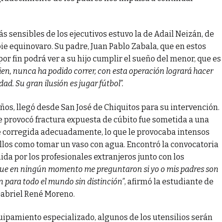
ás sensibles de los ejecutivos estuvo la de Adail Neizán, de
pie equinovaro. Su padre, Juan Pablo Zabala, que en estos
 fin podrá ver a su hijo cumplir el sueño del menor, que es
ien, nunca ha podido correr, con esta operación logrará hacer
ad. Su gran ilusión es jugar fútbol”.
años, llegó desde San José de Chiquitos para su intervención.
e provocó fractura expuesta de cúbito fue sometida a una
ue corregida adecuadamente, lo que le provocaba intensos
llos como tomar un vaso con agua. Encontró la convocatoria
ida por los profesionales extranjeros junto con los
que en ningún momento me preguntaron si yo o mis padres son
on para todo el mundo sin distinción”
, afirmó la estudiante de
Gabriel René Moreno.
uipamiento especializado, algunos de los utensilios serán