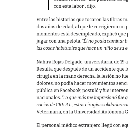
con esta labor”, dijo.
Entre las historias que tocaron las fibras m
dos años de edad, al que le corrigieron un 
momentos está desempleado, explicó que por
jugar con una pelota.
“Él no podía caminar b
las cosas habituales que hace un niño de su ed
Nahira Rojas Delgado, universitaria, de 19 
Resulta que después de un accidente que l
cirugía en la mano derecha, la lesión no f
dolores, no podía hacer movimientos senci
pública en Facebook, postuló y fue interven
nacionales.
“Lo que más me impresionó fue 
socios de CRE R.L., estas cirugías solidarias s
Veterinaria, en la Universidad Autónoma 
El personal médico extranjero llegó con eq