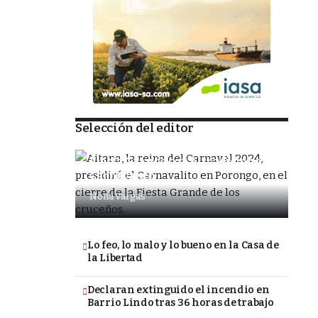
Selección del editor
SOCIEDAD
Porongo alista la despedida de la
Fiesta Grande con el tradicional
Carnavalito
Nona Vargas
Lo feo, lo malo y lo bueno en la Casa de
la Libertad
Declaran extinguido el incendio en
Barrio Lindo tras 36 horas de trabajo