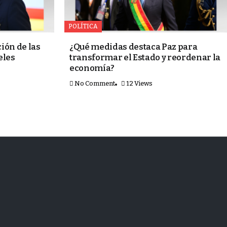
POLÍTICA
ción de las
¿Qué medidas destaca Paz para
eles
transformar el Estado y reordenar la
economía?
No Comment
12 Views