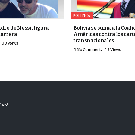
POLÍTICA
adre de Messi, figura
Bolivia se suma a la Coali
 carrera
Américas contra los cart
transnacionales
8 Views
No Comment
9 Views
í Aré