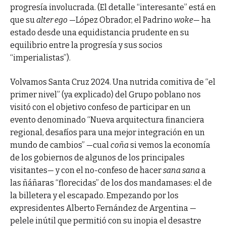
progresía involucrada. (El detalle “interesante” está en
que su
alter ego
—López Obrador, el Padrino
woke
— ha
estado desde una equidistancia prudente en su
equilibrio entre la progresía y sus socios
“imperialistas”).
Volvamos Santa Cruz 2024. Una nutrida comitiva de “el
primer nivel” (ya explicado) del Grupo poblano nos
visitó con el objetivo confeso de participar en un
evento denominado “Nueva arquitectura financiera
regional, desafíos para una mejor integración en un
mundo de cambios” —cual
coña
si vemos la economía
de los gobiernos de algunos de los principales
visitantes— y con el no-confeso de hacer
sana sana
a
las ñáñaras “florecidas” de los dos mandamases: el de
la billetera y el escapado. Empezando por los
expresidentes Alberto Fernández de Argentina —
pelele inútil que permitió con su inopia el desastre