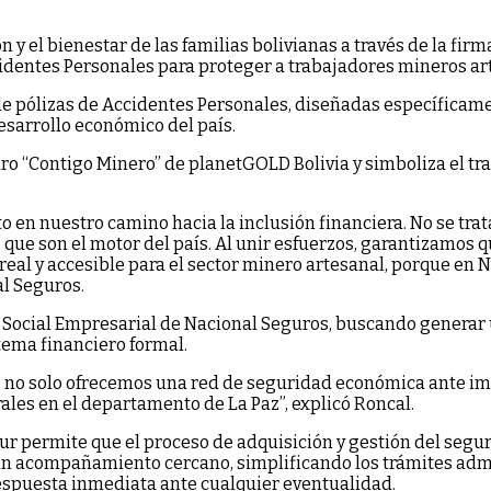
y el bienestar de las familias bolivianas a través de la fir
cidentes Personales para proteger a trabajadores mineros ar
e pólizas de Accidentes Personales, diseñadas específicamen
desarrollo económico del país.
guro “Contigo Minero” de planetGOLD Bolivia y simboliza el t
to en nuestro camino hacia la inclusión financiera. No se tra
 que son el motor del país. Al unir esfuerzos, garantizamos 
real y accesible para el sector minero artesanal, porque en 
l Seguros.
dad Social Empresarial de Nacional Seguros, buscando genera
tema financiero formal.
a, no solo ofrecemos una red de seguridad económica ante im
ales en el departamento de La Paz”, explicó Roncal.
r permite que el proceso de adquisición y gestión del seguro 
n acompañamiento cercano, simplificando los trámites admin
espuesta inmediata ante cualquier eventualidad.