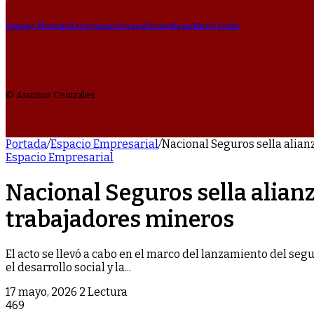
Concejo Municipal se pronuncia tras el incendio en Barrio Lindo
© Asuntos Centrales
Portada
/
Espacio Empresarial
/
Nacional Seguros sella alian
Espacio Empresarial
Nacional Seguros sella alianz
trabajadores mineros
El acto se llevó a cabo en el marco del lanzamiento del s
el desarrollo social y la...
17 mayo, 2026
2 Lectura
469