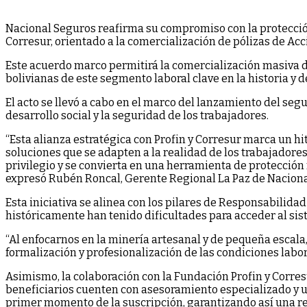
Nacional Seguros reafirma su compromiso con la protección 
Corresur, orientado a la comercialización de pólizas de Ac
Este acuerdo marco permitirá la comercialización masiva d
bolivianas de este segmento laboral clave en la historia y 
El acto se llevó a cabo en el marco del lanzamiento del se
desarrollo social y la seguridad de los trabajadores.
“Esta alianza estratégica con Profin y Corresur marca un hi
soluciones que se adapten a la realidad de los trabajadores
privilegio y se convierta en una herramienta de protección 
expresó Rubén Roncal, Gerente Regional La Paz de Naciona
Esta iniciativa se alinea con los pilares de Responsabili
históricamente han tenido dificultades para acceder al sis
“Al enfocarnos en la minería artesanal y de pequeña escal
formalización y profesionalización de las condiciones labor
Asimismo, la colaboración con la Fundación Profin y Corresu
beneficiarios cuenten con asesoramiento especializado y u
primer momento de la suscripción, garantizando así una r