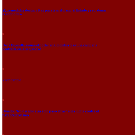
¿Qué medidas destaca Paz para transformar el Estado y reordenar
la economía?
De la Espriella asume el poder en Colombia tras una campaña
centrada en la seguridad
Vivir dentro
Oviedo: “No daremos un solo paso atrás” en la lucha contra el
narcoterrorismo