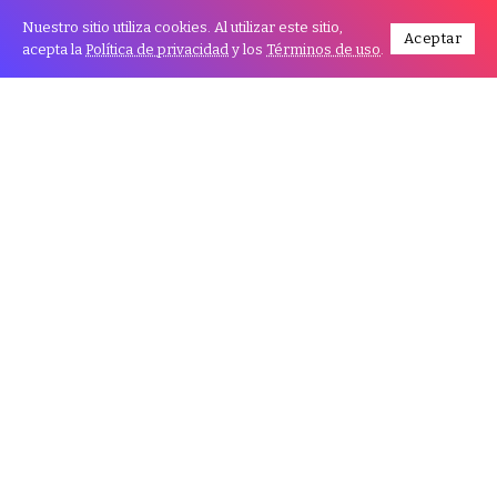
Nuestro sitio utiliza cookies. Al utilizar este sitio,
Aceptar
acepta la
Política de privacidad
y los
Términos de uso
.
Encuentro. Con el lema “Siete días de puro Cine”, la
Fundación Audiovisual, realizó el lanzamiento
oficial del Fenavid en su 24ª edición.
Con gran expectativa y en un emotivo acto, la noche de
este viernes, la Fundación Audiovisual (Fundav),
realizó el lanzamiento del Festival Internacional de
Cine de Santa Cruz (Fenavid), que este año, en su