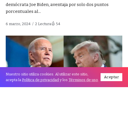
demócrata Joe Biden, aventaja por solo dos puntos
porcentuales al...
6 marzo, 2024
2 Lectura
54
Nuestro sitio utiliza cookies. Al utilizar este sitio,
Aceptar
acepta la
Política de privacidad
y los
Términos de uso
.
“Supermartes”: Biden y Trump logran
“empate técnico” en 15 estados
El presidente de Estados Unidos, el demócrata Joe