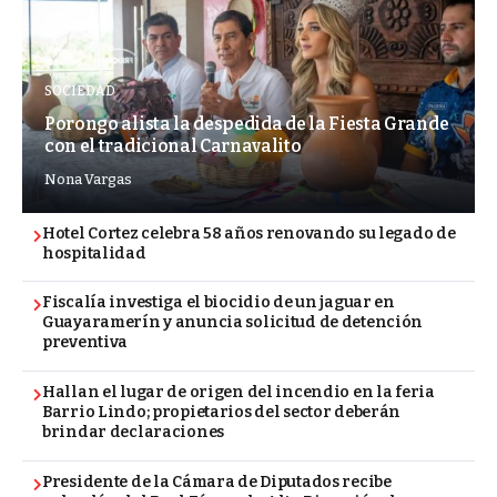
SOCIEDAD
Porongo alista la despedida de la Fiesta Grande
con el tradicional Carnavalito
Nona Vargas
Hotel Cortez celebra 58 años renovando su legado de
hospitalidad
Fiscalía investiga el biocidio de un jaguar en
Guayaramerín y anuncia solicitud de detención
preventiva
Hallan el lugar de origen del incendio en la feria
Barrio Lindo; propietarios del sector deberán
brindar declaraciones
Presidente de la Cámara de Diputados recibe