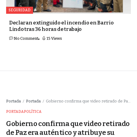
SEGURIDAD
Declaran extinguido el incendio en Barrio
Lindo tras 36 horas de trabajo
No Comment
15 Views
Portada
Portada
Gobierno confirma que video retirado de Paz era auténtico y atribuye su difusión a un error de publicación
/
/
PORTADA
POLÍTICA
Gobierno confirma que video retirado
de Paz era auténtico y atribuye su