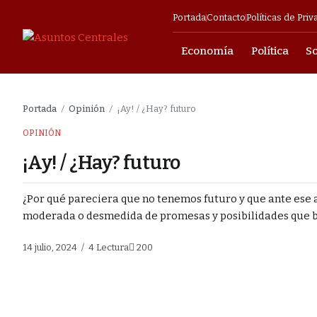
Portada
Contacto
Políticas de Priv
Economía
Política
S
mpresarial
Portada
Opinión
¡Ay! / ¿Hay? futuro
/
/
o para avanzar
OPINIÓN
¡Ay! / ¿Hay? futuro
cendio en Barrio
¿Por qué pareciera que no tenemos futuro y que ante ese
moderada o desmedida de promesas y posibilidades que b
s y militares en
14 julio, 2024
4 Lectura
200
ia en Barrio