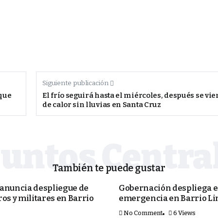
Siguiente publicación
 que
El frío seguirá hasta el miércoles, después se vie
de calor sin lluvias en Santa Cruz
También te puede gustar
PORTADA
anuncia despliegue de
Gobernación despliega e
os y militares en Barrio
emergencia en Barrio Li
No Comment
6 Views