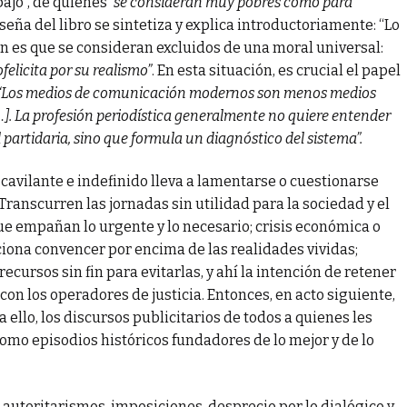
ajo”, de quienes
“se consideran muy pobres como para
seña del libro se sintetiza y explica introductoriamente: “Lo
n es que se consideran excluidos de una moral universal:
felicita por su realismo”
. En esta situación, es crucial el papel
“Los medios de comunicación modernos son menos medios
…]. La profesión periodística generalmente no quiere entender
l partidaria, sino que formula un diagnóstico del sistema”.
 cavilante e indefinido lleva a lamentarse o cuestionarse
Transcurren las jornadas sin utilidad para la sociedad y el
que empañan lo urgente y lo necesario; crisis económica o
iona convencer por encima de las realidades vividas;
ecursos sin fin para evitarlas, y ahí la intención de retener
on los operadores de justicia. Entonces, en acto siguiente,
a ello, los discursos publicitarios de todos a quienes les
omo episodios históricos fundadores de lo mejor y de lo
 autoritarismos, imposiciones, desprecio por lo dialógico y