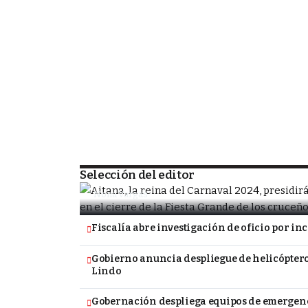
SOCIEDAD
Porongo alista la despedida de la Fiesta
tradicional Carnavalito
Selección del editor
Nona Vargas
Fiscalía abre investigación de oficio por i
Gobierno anuncia despliegue de helicópteros
Lindo
Gobernación despliega equipos de emergenc