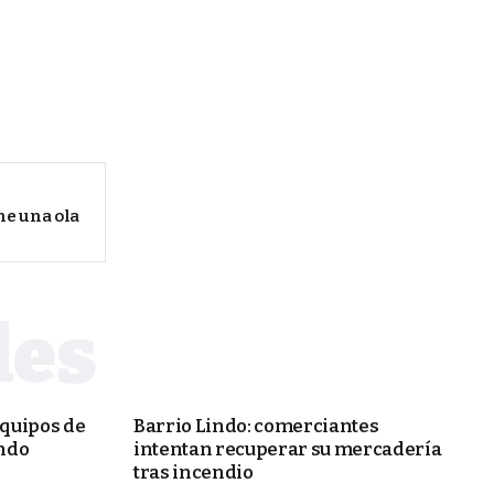
ne una ola
PORTADA
quipos de
Barrio Lindo: comerciantes
ndo
intentan recuperar su mercadería
tras incendio