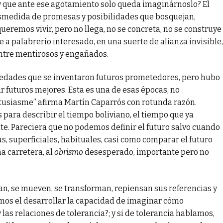
y que ante ese agotamiento solo queda imaginárnoslo? El
smedida de promesas y posibilidades que bosquejan,
remos vivir, pero no llega, no se concreta, no se construye
e a palabrerío interesado, en una suerte de alianza invisible,
entre mentirosos y engañados.
ociedades que se inventaron futuros prometedores, pero hubo
 futuros mejores. Esta es una de esas épocas, no
tusiasme” afirma Martín Caparrós con rotunda razón.
 para describir el tiempo boliviano, el tiempo que ya
e. Pareciera que no podemos definir el futuro salvo cuando
s, superficiales, habituales, casi como comparar el futuro
a carretera, al
obrismo
desesperado, importante pero no
n, se mueven, se transforman, repiensan sus referencias y
mos el desarrollar la capacidad de imaginar cómo
las relaciones de tolerancia?; y si de tolerancia hablamos,