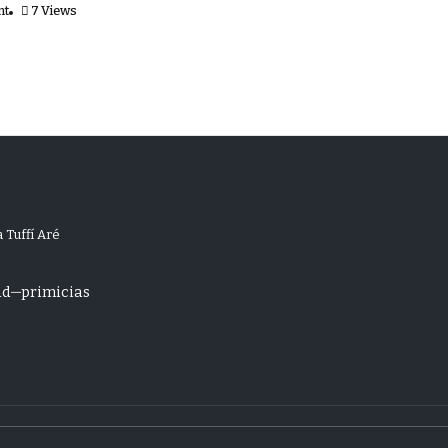
nt
7 Views
 Tuffí Aré
ad
primicias