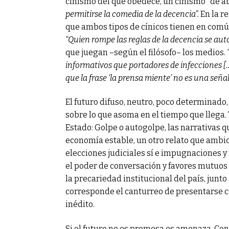
cinismo del que obedece, un cinismo “de ab
permitirse la comedia de la decencia”.
En la re
que ambos tipos de cínicos tienen en comú
“Quien rompe las reglas de la decencia se auto
que juegan –según el filósofo– los medios.
informativos que portadores de infecciones [
que la frase ‘la prensa miente’ no es una seña
El futuro difuso, neutro, poco determinado,
sobre lo que asoma en el tiempo que llega. 
Estado: Golpe o autogolpe, las narrativas 
economía estable, un otro relato que ambic
elecciones judiciales sí e impugnaciones y r
el poder de conversación y favores mutuos c
la precariedad institucional del país, junto 
corresponde el canturreo de presentarse c
inédito.
Si el futuro no es promesa es amenaza. Con