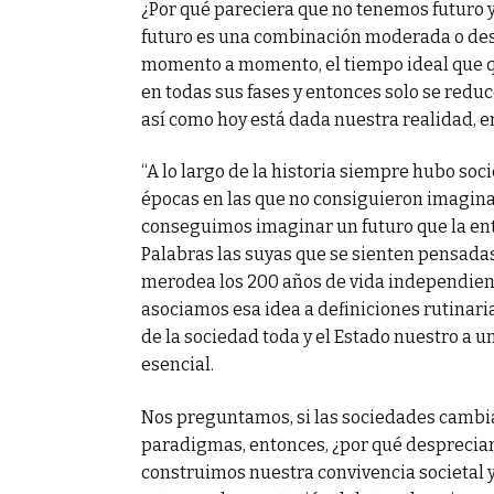
¿Por qué pareciera que no tenemos futuro 
futuro es una combinación moderada o de
rar su
momento a momento, el tiempo ideal que que
en todas sus fases y entonces solo se reduc
así como hoy está dada nuestra realidad, 
“A lo largo de la historia siempre hubo s
épocas en las que no consiguieron imaginar
conseguimos imaginar un futuro que la en
Palabras las suyas que se sienten pensadas
merodea los 200 años de vida independient
asociamos esa idea a definiciones rutinaria
de la sociedad toda y el Estado nuestro a un
esencial.
Nos preguntamos, si las sociedades cambia
paradigmas, entonces, ¿por qué desprecia
construimos nuestra convivencia societal y 