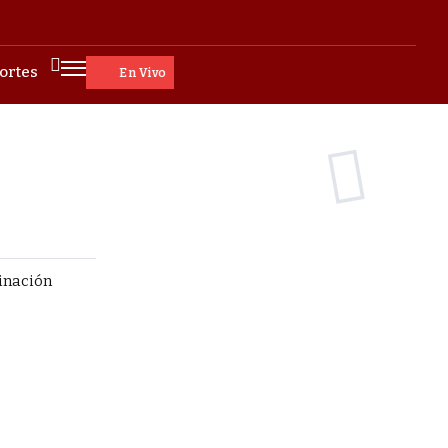
ortes
En Vivo
inación