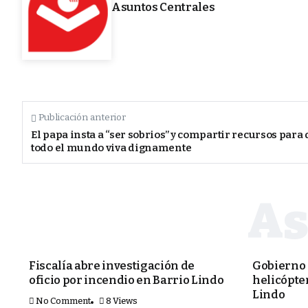
Asuntos Centrales
Publicación anterior
El papa insta a “ser sobrios” y compartir recursos para
todo el mundo viva dignamente
PORTADA
PORTADA
Fiscalía abre investigación de
Gobierno 
oficio por incendio en Barrio Lindo
helicópter
Lindo
No Comment
8 Views