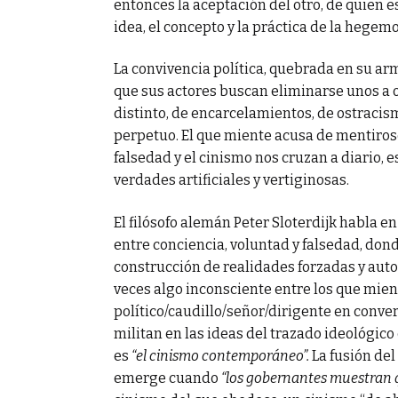
entonces la aceptación del otro, de quien e
idea, el concepto y la práctica de la hege
La convivencia política, quebrada en su a
que sus actores buscan eliminarse unos a ot
distinto, de encarcelamientos, de ostracism
perpetuo. El que miente acusa de mentirosos
falsedad y el cinismo nos cruzan a diario, 
verdades artificiales y vertiginosas.
El filósofo alemán Peter Sloterdijk habla en 
entre conciencia, voluntad y falsedad, donde
construcción de realidades forzadas y aut
veces algo inconsciente entre los que mien
político/caudillo/señor/dirigente en conv
militan en las ideas del trazado ideológico 
es
“el cinismo contemporáneo”.
La fusión del
emerge cuando
“los gobernantes muestran q