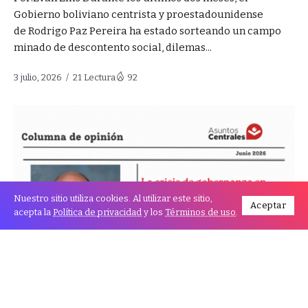
Gobierno boliviano centrista y proestadounidense
de Rodrigo Paz Pereira ha estado sorteando un campo
minado de descontento social, dilemas...
3 julio, 2026
21 Lectura
92
Nuestro sitio utiliza cookies. Al utilizar este sitio,
Aceptar
acepta la
Política de privacidad
y los
Términos de uso
.
Por:Evan Ellis