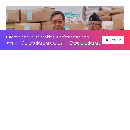
Nuestro sitio utiliza cookies. Al utilizar este sitio,
Aceptar
acepta la
Política de privacidad
y los
Términos de uso
.
El presidente Luis Arce instó a la población a
reflexionar sobre las prácticas de chaqueo, señalando
que estas están contribuyendo a la expansión de los
incendios forestales que azotan varias regiones del
país. En una visita a Urubichá, Santa Cruz, uno de los
municipios más afectados, Arce advirtió que el fuego
está poniendo en riesgo tanto la biodiversidad como
la salud y seguridad de las comunidades rurales.