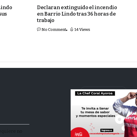
Lindo
Declaran extinguido el incendio
sus
en Barrio Lindo tras 36 horas de
trabajo
No Comment
14 Views
facebook
youtube
instagram
Requiere no