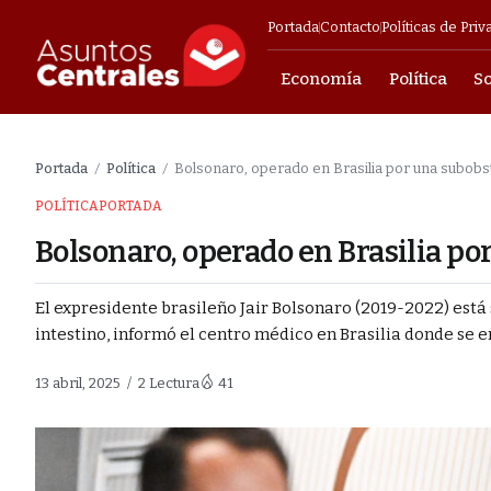
Portada
Contacto
Políticas de Priv
Economía
Política
S
Empresarial
Portada
Política
Bolsonaro, operado en Brasilia por una subobst
/
/
POLÍTICA
PORTADA
helicópteros y
Bolsonaro, operado en Brasilia po
ligió
El expresidente brasileño Jair Bolsonaro (2019-2022) est
intestino, informó el centro médico en Brasilia donde se e
sociaciones que
13 abril, 2025
2 Lectura
41
n vigilia tras el
o reactivar sus