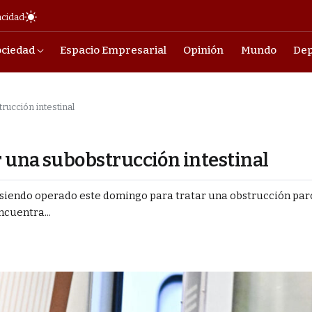
acidad
ociedad
Espacio Empresarial
Opinión
Mundo
Dep
rucción intestinal
r una subobstrucción intestinal
á siendo operado este domingo para tratar una obstrucción parc
ncuentra...