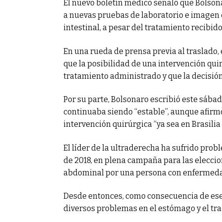
El nuevo boletín médico señaló que Bolsona
a nuevas pruebas de laboratorio e imagen 
intestinal, a pesar del tratamiento recibid
En una rueda de prensa previa al traslado,
que la posibilidad de una intervención qui
tratamiento administrado y que la decisió
Por su parte, Bolsonaro escribió este sábad
continuaba siendo “estable”, aunque afir
intervención quirúrgica “ya sea en Brasilia 
El líder de la ultraderecha ha sufrido pro
de 2018, en plena campaña para las eleccio
abdominal por una persona con enfermedad 
Desde entonces, como consecuencia de ese a
diversos problemas en el estómago y el trac