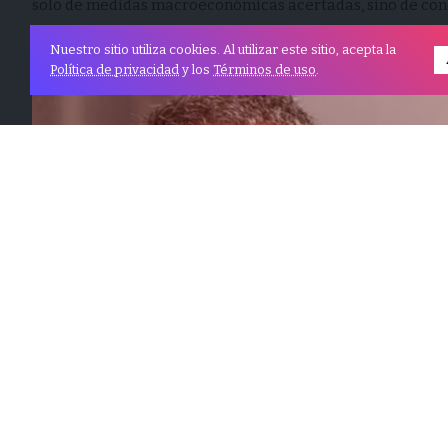
solo de medidas macroeconómicas acertadas, sino de cond
13 abril, 2025
5 Lectura
39
Nuestro sitio utiliza cookies. Al utilizar este sitio, acepta la
Política de privacidad
y los
Términos de uso
.
© Derechos reservados, AsuntosCentrales
Portada
Pólitica
Opinión