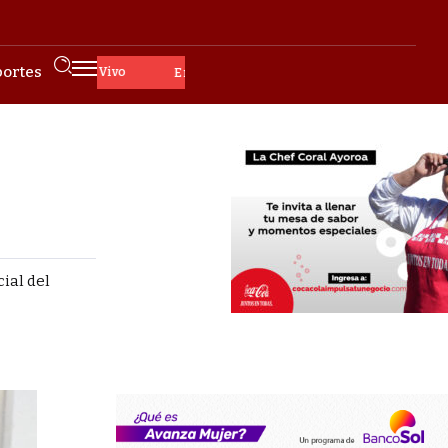
ortes
En Vivo
ial del