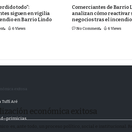
rdido todo”:
Comerciantes de Barrio 
tes siguen en vigilia
analizan cómo reactivar 
cendio en Barrio Lindo
negocios tras el incendio
nt
6 Views
No Comment
6 Views
onómica exitosa
 Tuffí Aré
ilización económica exitosa
ad
primicias
o: es, ante todo, un proceso político, social e institucional. 