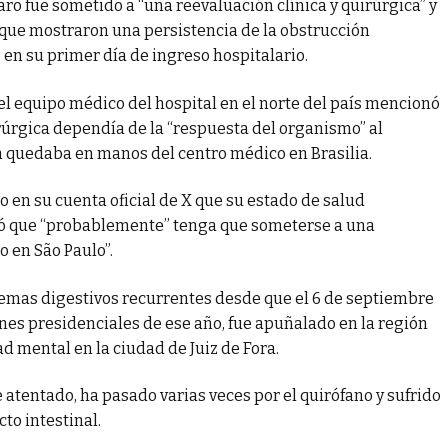
ro fue sometido a “una reevaluación clínica y quirúrgica” y
que mostraron una persistencia de la obstrucción
o en su primer día de ingreso hospitalario.
 el equipo médico del hospital en el norte del país mencionó
rúrgica dependía de la “respuesta del organismo” al
n quedaba en manos del centro médico en Brasilia.
o en su cuenta oficial de X que su estado de salud
mó que “probablemente” tenga que someterse a una
o en São Paulo”.
blemas digestivos recurrentes desde que el 6 de septiembre
nes presidenciales de ese año, fue apuñalado en la región
mental en la ciudad de Juiz de Fora.
tentado, ha pasado varias veces por el quirófano y sufrido
to intestinal.