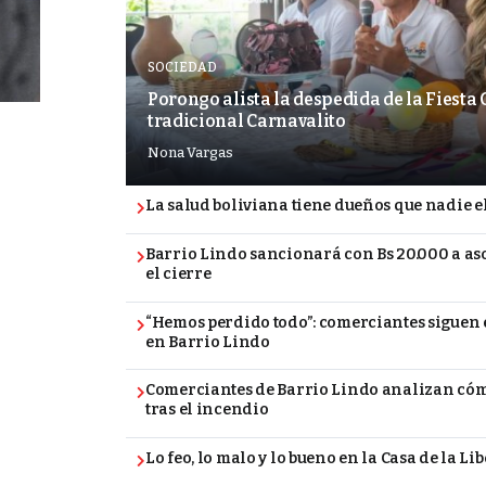
SOCIEDAD
Porongo alista la despedida de la Fiesta
tradicional Carnavalito
Nona Vargas
La salud boliviana tiene dueños que nadie e
Barrio Lindo sancionará con Bs 20.000 a a
el cierre
“Hemos perdido todo”: comerciantes siguen e
en Barrio Lindo
Comerciantes de Barrio Lindo analizan cóm
tras el incendio
Lo feo, lo malo y lo bueno en la Casa de la Li