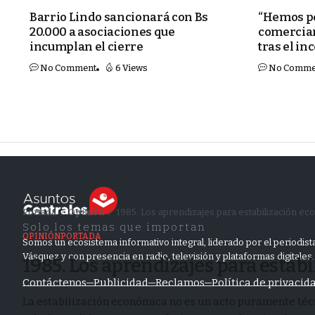
Barrio Lindo sancionará con Bs
“Hemos pe
20.000 a asociaciones que
comercian
incumplan el cierre
tras el in
No Comment
6 Views
No Comme
Portada
Opinión
1985. Los aprendizajes para estabilización ec
/
/
Solo los temas que importan
OPINIÓN
PORTADA
Somos un ecosistema informativo integral, liderado por el periodista
Vásquez y con presencia en radio, televisión y plataformas digitales.
1985. Los aprendizajes para estab
Contáctenos
Publicidad
Reclamos
Política de privacid
La estabilización económica no es un acto puramente técnic