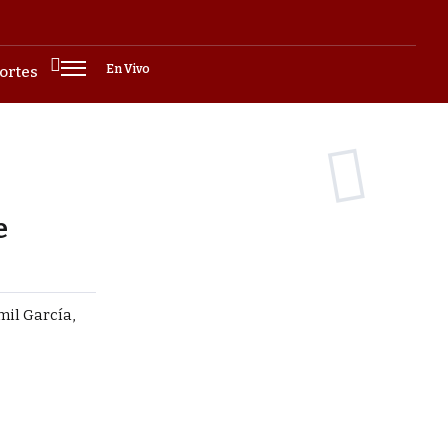
En Vivo
ortes
e
mil García,