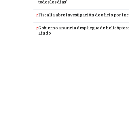
todos los días”
Fiscalía abre investigación de oficio por i
Gobierno anuncia despliegue de helicópteros
Lindo