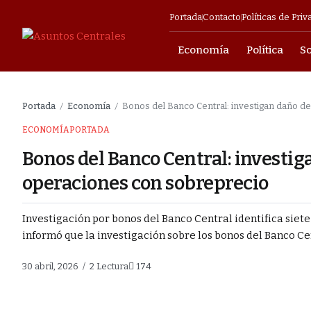
Portada
Contacto
Políticas de Priv
Economía
Política
S
mpresarial
Portada
Economía
Bonos del Banco Central: investigan daño de
/
/
s fuga de
ECONOMÍA
PORTADA
la
Bonos del Banco Central: investig
a lucha contra el
operaciones con sobreprecio
Investigación por bonos del Banco Central identifica siet
endio en Barrio
informó que la investigación sobre los bonos del Banco Cen
o el liderazgo se
30 abril, 2026
2 Lectura
174
cendio en Barrio