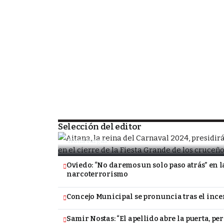
SOCIEDAD
Porongo alista la despedida de la Fiesta
tradicional Carnavalito
Selección del editor
Nona Vargas
Oviedo: “No daremos un solo paso atrás” en l
narcoterrorismo
Concejo Municipal se pronuncia tras el inc
Samir Nostas: “El apellido abre la puerta, pe