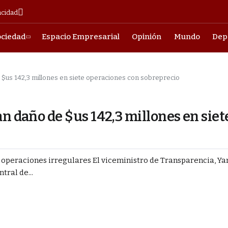
acidad
ociedad
Espacio Empresarial
Opinión
Mundo
Dep
 $us 142,3 millones en siete operaciones con sobreprecio
an daño de $us 142,3 millones en siet
e operaciones irregulares El viceministro de Transparencia, Ya
tral de...