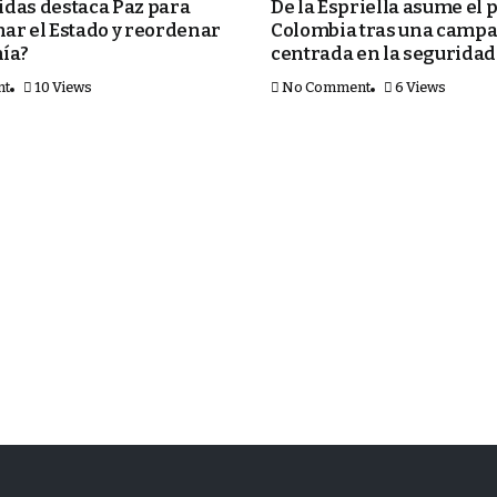
das destaca Paz para
De la Espriella asume el 
ar el Estado y reordenar
Colombia tras una camp
ía?
centrada en la seguridad
nt
10 Views
No Comment
6 Views