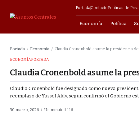
Portada
Contacto
Políticas de Priv
Economía
Política
S
mpresarial
Portada
Economía
Claudia Cronenbold asume la presidencia d
/
/
o y fortalecer a
ECONOMÍA
PORTADA
Claudia Cronenbold asume la pre
as contra los
Claudia Cronenbold fue designada como nueva presidenta e
reemplazo de Yussef Akly, según confirmó el Gobierno este
el Estado y
30 marzo, 2026
Un minuto
116
tras una