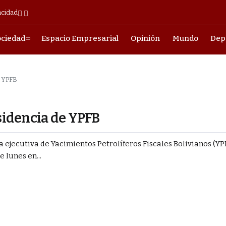
acidad
ociedad
Espacio Empresarial
Opinión
Mundo
Dep
e YPFB
sidencia de YPFB
jecutiva de Yacimientos Petrolíferos Fiscales Bolivianos (YPF
 lunes en...