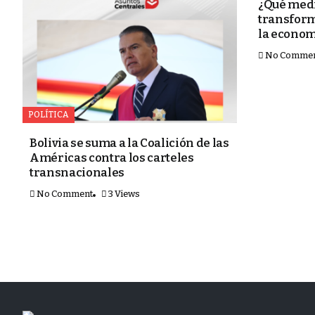
¿Qué medi
transform
la econom
No Comme
POLÍTICA
Bolivia se suma a la Coalición de las
Américas contra los carteles
transnacionales
No Comment
3 Views