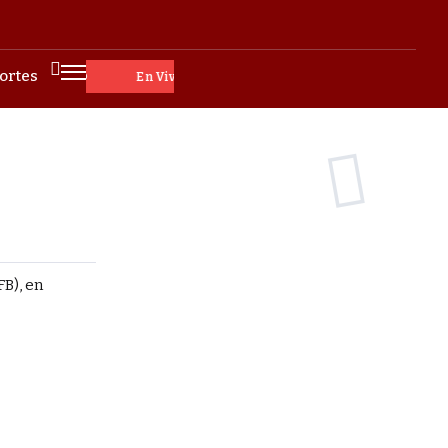
ortes
En Vivo
B), en