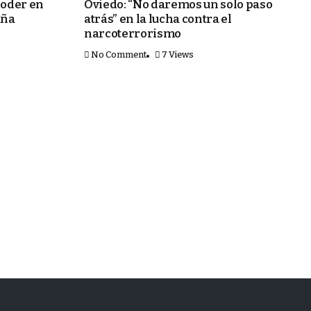
poder en
Oviedo: “No daremos un solo paso
aña
atrás” en la lucha contra el
narcoterrorismo
No Comment
7 Views