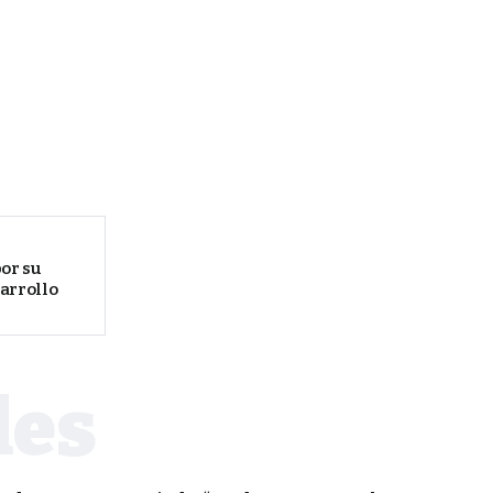
or su
arrollo
PORTADA