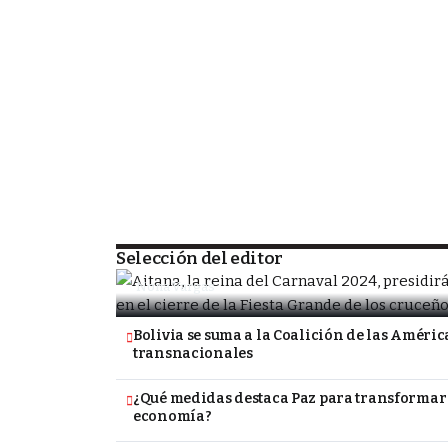
SOCIEDAD
Porongo alista la despedida de la Fiesta
tradicional Carnavalito
Selección del editor
Nona Vargas
Bolivia se suma a la Coalición de las América
transnacionales
¿Qué medidas destaca Paz para transformar 
economía?