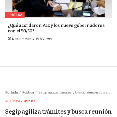
PORTADA
¿Qué acordaron Paz y los nueve gobernadores
con el 50/50?
No Comment
8 Views
Portada
Política
Segip agiliza trámites y busca reunión con el TSE sobre la cédula digital
/
/
POLÍTICA
PORTADA
Segip agiliza trámites y busca reunión