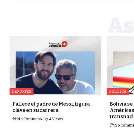
DEPORTES
POLÍTICA
Fallece el padre de Messi, figura
Bolivia se
clave en su carrera
Américas 
transnac
No Comment
4 Views
No Comme