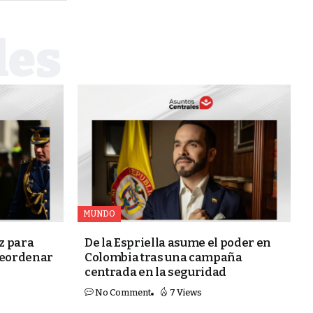
MUNDO
z para
De la Espriella asume el poder en
reordenar
Colombia tras una campaña
centrada en la seguridad
No Comment
7 Views