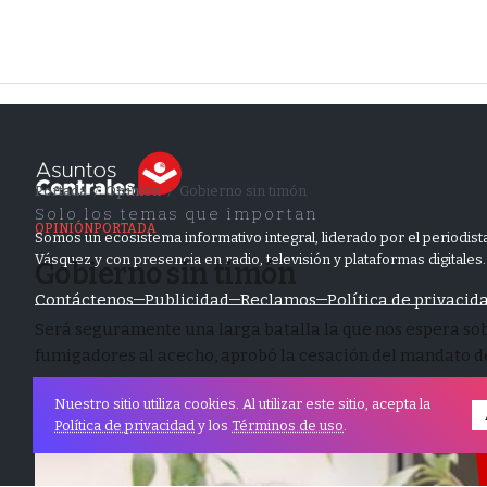
Portada
Opinión
Gobierno sin timón
/
/
Solo los temas que importan
OPINIÓN
PORTADA
Somos un ecosistema informativo integral, liderado por el periodista
Vásquez y con presencia en radio, televisión y plataformas digitales.
Gobierno sin timón
Contáctenos
Publicidad
Reclamos
Política de privacid
Será seguramente una larga batalla la que nos espera sobr
fumigadores al acecho, aprobó la cesación del mandato de 
22 junio, 2024
3 Lectura
192
Nuestro sitio utiliza cookies. Al utilizar este sitio, acepta la
Política de privacidad
y los
Términos de uso
.
© Derechos reservados, AsuntosCentrales
Portada
Pólitica
Opinión