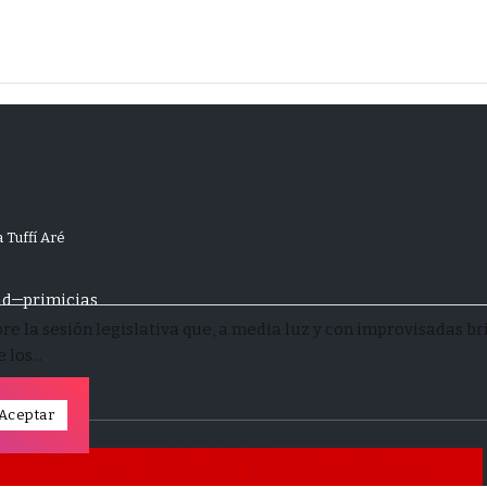
 Tuffí Aré
ad
primicias
e la sesión legislativa que, a media luz y con improvisadas b
los...
Aceptar