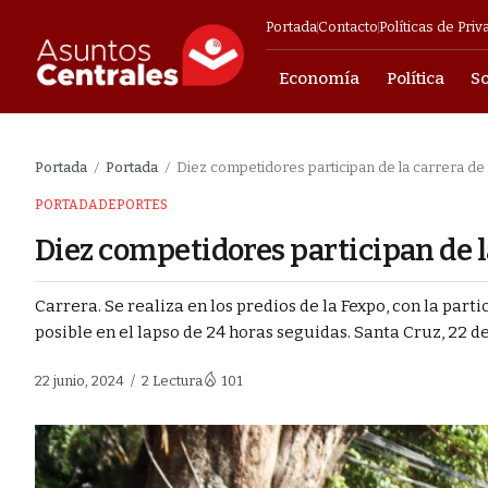
Portada
Contacto
Políticas de Priv
Economía
Política
S
Empresarial
Portada
Portada
Diez competidores participan de la carrera de 
/
/
PORTADA
DEPORTES
gobernadores
Diez competidores participan de la
 carrera
Carrera. Se realiza en los predios de la Fexpo, con la par
posible en el lapso de 24 horas seguidas. Santa Cruz, 22 de 
as contra los
22 junio, 2024
2 Lectura
101
el Estado y
tras una