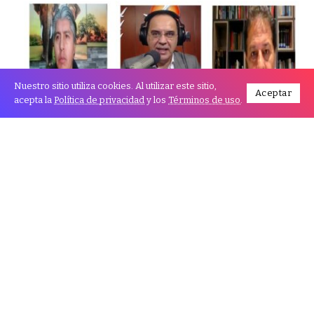
Nuestro sitio utiliza cookies. Al utilizar este sitio,
Aceptar
acepta la
Política de privacidad
y los
Términos de uso
.
Los analistas políticos Daniel Valverde y Edgar
Sánchez evaluaron el panorama de la segunda vuelta
del 19 de octubre, destacando que la mayoría del
electorado ya tiene definida su preferencia, aunque
todavía existe un margen de votantes indecisos que
podría modificar el resultado.
Sánchez señaló que “gran parte del voto ya está
cristalizado y muy fidelizado”, y explicó que se puede
observar una migración clara: los apoyos de Samuel