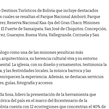
e Destinos Turísticos de Bolivia que incluye destacados
los cuales se resaltan el Parque Nacional Amboró, Parque
ez, Reserva Nacional Kaa-Iya del Gran Chaco, Misiones
 El Fuerte de Samaipata, San José de Chiquitos, Concepción,
rez, Guarayos, Buena Vista, Vallegrande, Corzuela y San
tálogo como una de las misiones jesuíticas más
arquitectónica, su herencia cultural viva y su entorno
ntal. La iglesia, con su diseño y ornamentos, testimonia la
, y las festividades locales, la música barroca y las
nriquecen la experiencia. Además, se destacan servicios
s, guías, fotografía y accesos.
nda Sosa, lidero la presentación de la herramienta que
stórica del país en el marco del Bicentenario de la
olivia cuenta con 12 ecorregiones que concentran el 40% de