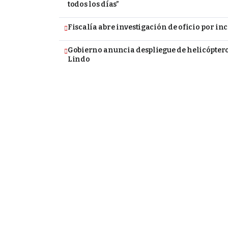
todos los días”
Fiscalía abre investigación de oficio por i
Gobierno anuncia despliegue de helicópteros
Lindo