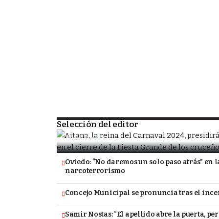
SOCIEDAD
Porongo alista la despedida de la Fiesta
tradicional Carnavalito
Selección del editor
Nona Vargas
Oviedo: “No daremos un solo paso atrás” en l
narcoterrorismo
Concejo Municipal se pronuncia tras el inc
Samir Nostas: “El apellido abre la puerta, pe