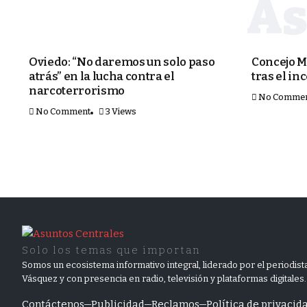
PORTADA
PORTADA
Oviedo: “No daremos un solo paso
Concejo M
atrás” en la lucha contra el
tras el in
narcoterrorismo
No Comme
No Comment
3 Views
Solo los temas que importan
Somos un ecosistema informativo integral, liderado por el periodista
Vásquez y con presencia en radio, televisión y plataformas digitales.
Contáctenos
Publicidad
Reclamos
Política de privacid