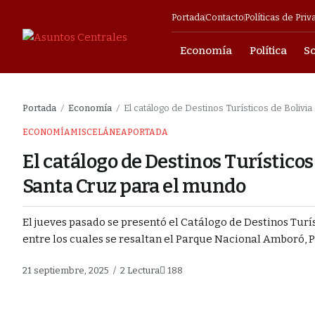
Portada
Contacto
Políticas de Priv
Economía
Política
S
mpresarial
Portada
Economía
El catálogo de Destinos Turísticos de Bolivi
/
/
s fuga de
ECONOMÍA
MISCELÁNEA
PORTADA
la
El catálogo de Destinos Turísticos
a lucha contra el
Santa Cruz para el mundo
El jueves pasado se presentó el Catálogo de Destinos Turís
endio en Barrio
entre los cuales se resaltan el Parque Nacional Amboró, P
o el liderazgo se
21 septiembre, 2025
2 Lectura
188
cendio en Barrio