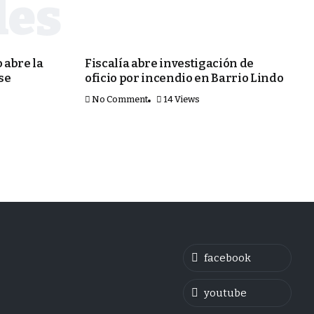
PORTADA
 abre la
Fiscalía abre investigación de
 se
oficio por incendio en Barrio Lindo
No Comment
14 Views
facebook
youtube