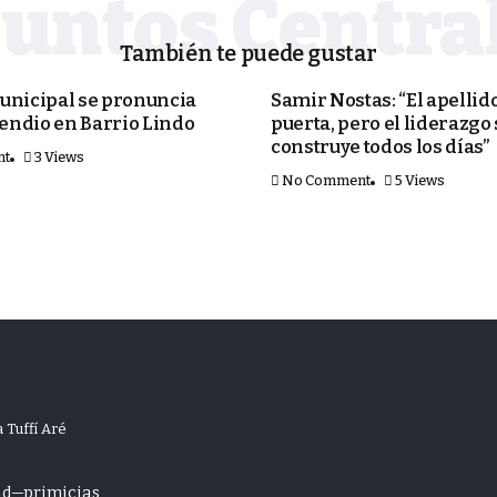
También te puede gustar
PORTADA
unicipal se pronuncia
Samir Nostas: “El apellido
cendio en Barrio Lindo
puerta, pero el liderazgo
construye todos los días”
nt
3 Views
No Comment
5 Views
 Tuffí Aré
ad
primicias