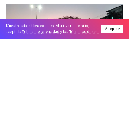
Nuestro sitio utiliza cookies. Al utilizar este sitio,
Aceptar
acepta la
Política de privacidad
y los
Términos de uso
.
La semana arranca con un panorama meteorológico
que traerá mañanas frías y tardes cálidas. Sin lluvias a
la vista, el miércoles marcará el inicio de un cambio
significativo en las condiciones climáticas, con vientos
que girarán hacia el norte y se intensificarán a partir
del jueves. Las temperaturas máximas también
subirán, alcanzando los 33 °C en Andrés Ibáñez y