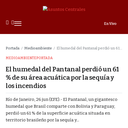
En Vivo
Portada
Medioambiente
El humedal del Pantanal perdió un 61 % de su área acuática por la sequía y los incendios
/
/
MEDIOAMBIENTE
PORTADA
El humedal del Pantanal perdió un 61
% de su área acuática por la sequía y
los incendios
Río de Janeiro, 26 jun (EFE).- El Pantanal, un gigantesco
humedal que Brasil comparte con Bolivia y Paraguay,
perdió un 61 % de la superficie acuática situada en
territorio brasileño por la sequía y...