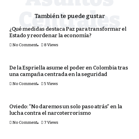
También te puede gustar
POLÍTICA
¿Qué medidas destaca Paz para transformar el
Estado y reordenar la economía?
No Comment
8 Views
MUNDO
De la Espriella asume el poder en Colombia tras
una campaña centrada en la seguridad
No Comment
5 Views
PORTADA
Oviedo: “No daremos un solo paso atrás” en la
lucha contra el narcoterrorismo
No Comment
7 Views
PORTADA