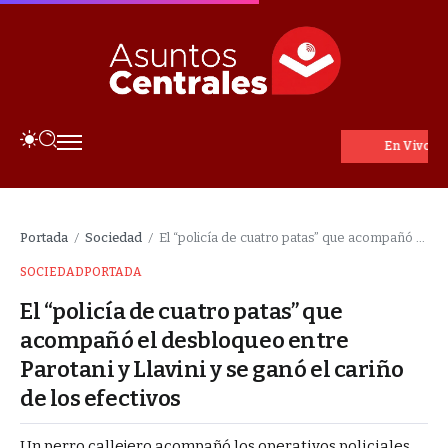
En Vivo
Portada
Sociedad
El “policía de cuatro patas” que acompañó el desbloqueo entre Parotani y Llavini y se ganó el cariño de los efectivos
/
/
SOCIEDAD
PORTADA
El “policía de cuatro patas” que
acompañó el desbloqueo entre
Parotani y Llavini y se ganó el cariño
de los efectivos
Un perro callejero acompañó los operativos policiales