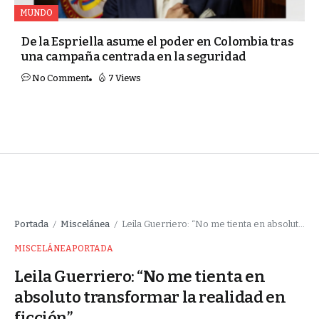
MUNDO
De la Espriella asume el poder en Colombia tras
una campaña centrada en la seguridad
No Comment
7 Views
Portada
Miscelánea
Leila Guerriero: “No me tienta en absoluto transformar la realidad en ficción”
/
/
MISCELÁNEA
PORTADA
Leila Guerriero: “No me tienta en
absoluto transformar la realidad en
ficción”