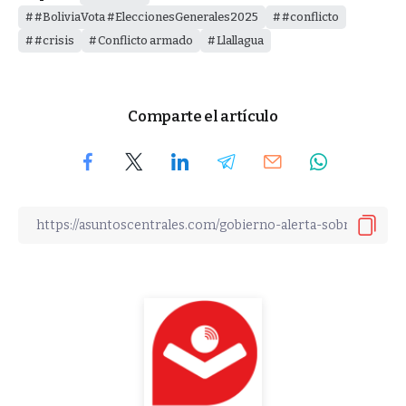
#BoliviaVota #EleccionesGenerales2025
#conflicto
#crisis
Conflicto armado
Llallagua
Comparte el artículo