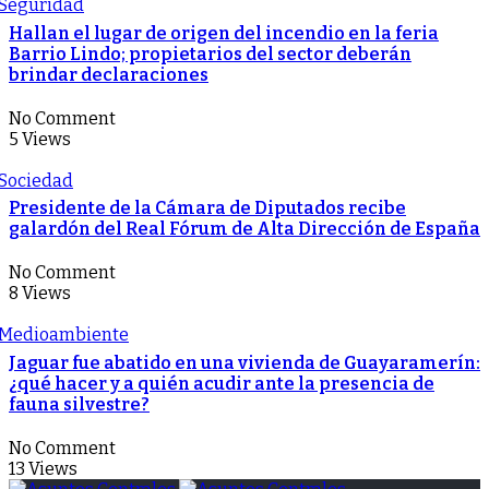
Seguridad
Hallan el lugar de origen del incendio en la feria
Barrio Lindo; propietarios del sector deberán
brindar declaraciones
No Comment
5 Views
Sociedad
Presidente de la Cámara de Diputados recibe
galardón del Real Fórum de Alta Dirección de España
No Comment
8 Views
Medioambiente
Jaguar fue abatido en una vivienda de Guayaramerín:
¿qué hacer y a quién acudir ante la presencia de
fauna silvestre?
No Comment
13 Views