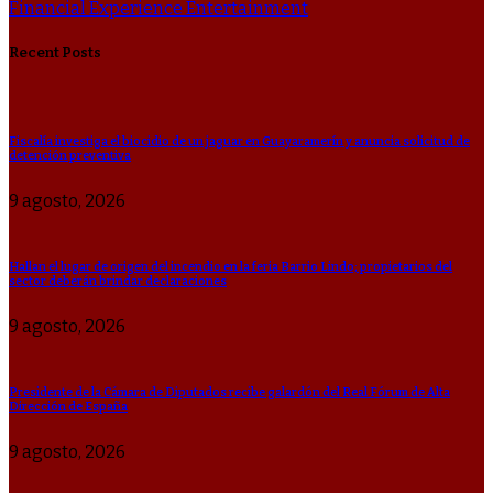
Financial
Experience
Entertainment
Recent Posts
Fiscalía investiga el biocidio de un jaguar en Guayaramerín y anuncia solicitud de
detención preventiva
9 agosto, 2026
Hallan el lugar de origen del incendio en la feria Barrio Lindo; propietarios del
sector deberán brindar declaraciones
9 agosto, 2026
Presidente de la Cámara de Diputados recibe galardón del Real Fórum de Alta
Dirección de España
9 agosto, 2026