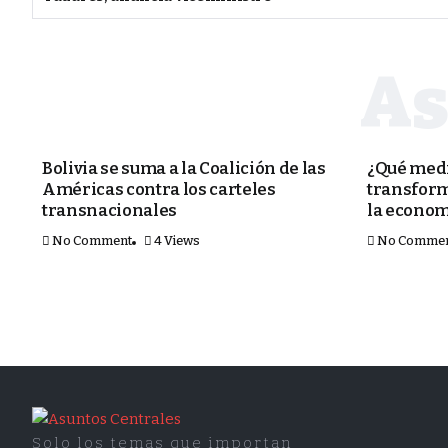
POLÍTICA
POLÍTICA
Bolivia se suma a la Coalición de las
¿Qué medi
Américas contra los carteles
transform
transnacionales
la econom
No Comment
4 Views
No Comme
Solo los temas que importan