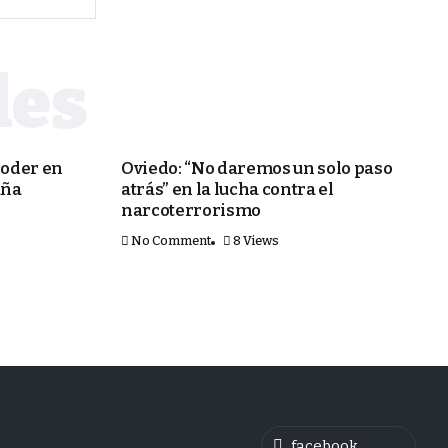
PORTADA
poder en
Oviedo: “No daremos un solo paso
aña
atrás” en la lucha contra el
narcoterrorismo
No Comment
8 Views
facebook