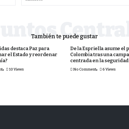
También te puede gustar
MUNDO
das destaca Paz para
De la Espriella asume el 
ar el Estado y reordenar
Colombia tras una camp
ía?
centrada en la seguridad
nt
10 Views
No Comment
6 Views