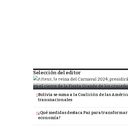
SOCIEDAD
Porongo alista la despedida de la Fiesta
tradicional Carnavalito
Selección del editor
Nona Vargas
Bolivia se suma a la Coalición de las América
transnacionales
¿Qué medidas destaca Paz para transformar 
economía?