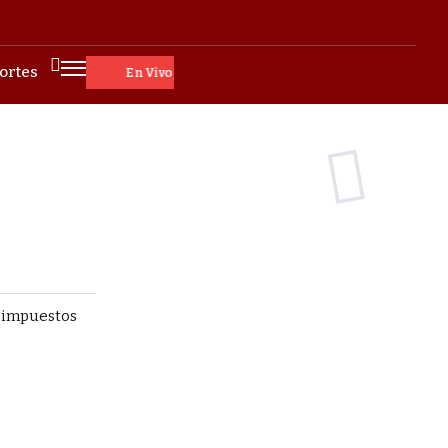
ortes
En Vivo
o impuestos