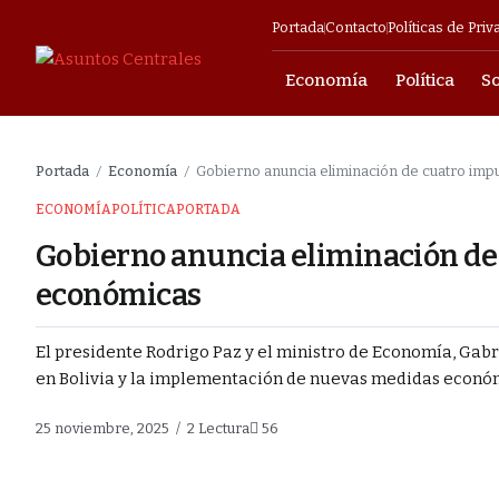
Portada
Contacto
Políticas de Priv
Economía
Política
S
mpresarial
Portada
Economía
Gobierno anuncia eliminación de cuatro im
/
/
o y fortalecer a
ECONOMÍA
POLÍTICA
PORTADA
Gobierno anuncia eliminación de
as contra los
económicas
El presidente Rodrigo Paz y el ministro de Economía, Gab
el Estado y
en Bolivia y la implementación de nuevas medidas económi
tras una
25 noviembre, 2025
2 Lectura
56