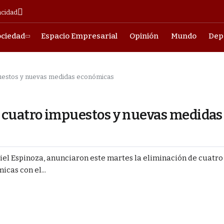
acidad
ociedad
Espacio Empresarial
Opinión
Mundo
Dep
puestos y nuevas medidas económicas
 cuatro impuestos y nuevas medidas
riel Espinoza, anunciaron este martes la eliminación de cuatr
cas con el...