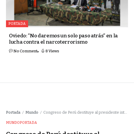
PORTADA
Oviedo: “No daremos un solo paso atrás” en la
lucha contra el narcoterrorismo
No Comment
8 Views
Portada
Mundo
Congreso de Perú destituye al presidente interino José Jerí a dos meses de las elecciones
/
/
MUNDO
PORTADA