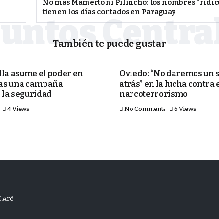
No más Mamerto ni Pilincho: los nombres “ridíc
tienen los días contados en Paraguay
También te puede gustar
PORTADA
ella asume el poder en
Oviedo: “No daremos un s
ras una campaña
atrás” en la lucha contra 
 la seguridad
narcoterrorismo
4 Views
No Comment
6 Views
í Aré