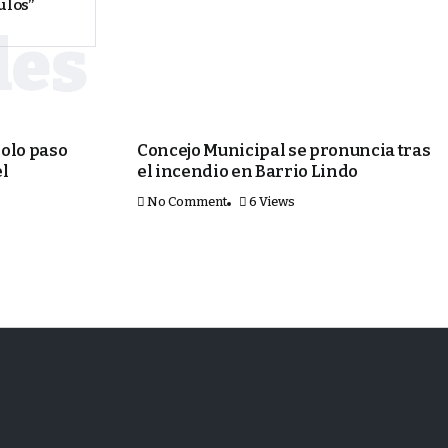
ulos”
PORTADA
olo paso
Concejo Municipal se pronuncia tras
el
el incendio en Barrio Lindo
No Comment
6 Views