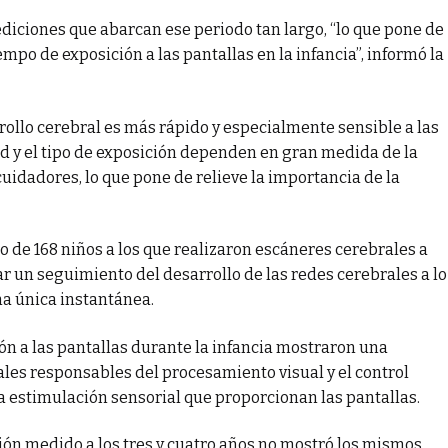
ediciones que abarcan ese periodo tan largo, “lo que pone de
mpo de exposición a las pantallas en la infancia”, informó la
rrollo cerebral es más rápido y especialmente sensible a las
ad y el tipo de exposición dependen en gran medida de la
cuidadores, lo que pone de relieve la importancia de la
 de 168 niños a los que realizaron escáneres cerebrales a
lizar un seguimiento del desarrollo de las redes cerebrales a lo
na única instantánea.
n a las pantallas durante la infancia mostraron una
les responsables del procesamiento visual y el control
sa estimulación sensorial que proporcionan las pantallas.
ión medido a los tres y cuatro años no mostró los mismos