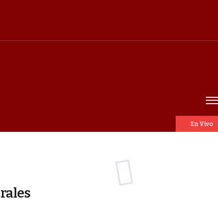
En Vivo
rales