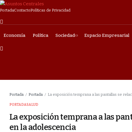
Portada
Contacto
Políticas de Privacidad
Economía
Política
Sociedad
Espacio Empresarial
Portada
Portada
La exposición temprana a las pantallas se rel
/
/
PORTADA
SALUD
La exposición temprana a las pant
en la adolescencia