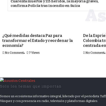
Cuarenta muertos y 115 heridos, la mayoría graves,
confirma Policía tras incendio en Suiza
POLÍTICA
MUNDO
¿Qué medidas destaca Paz para
De la Espri
transformar el Estado y reordenar la
Colombia t
economía?
centrada en
No Comment
7 Views
No Comment
Solo los temas que importan
Somos un ecosistema informativo integral, liderado por el periodista Tuff
Vásquez y con presencia en radio, televisión y plataformas digitales.