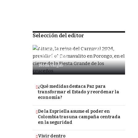
Selección del editor
SOCIEDAD
Porongo alista la despedida de la
Fiesta Grande con el tradicional
Carnavalito
Nona Vargas
¿Qué medidas destaca Paz para
transformar el Estado y reordenar la
economía?
De la Espriella asume el poder en
Colombia tras una campaña centrada
en la seguridad
Vivir dentro