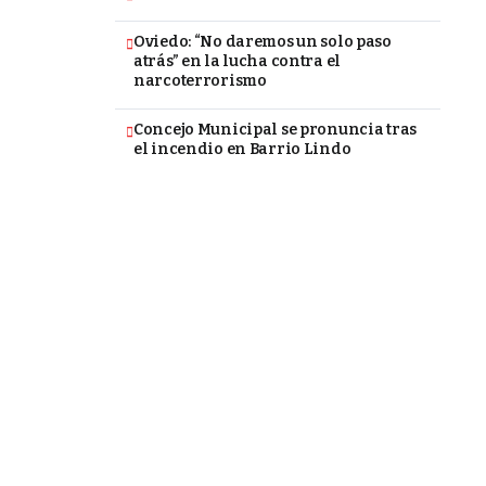
Oviedo: “No daremos un solo paso
atrás” en la lucha contra el
narcoterrorismo
Concejo Municipal se pronuncia tras
el incendio en Barrio Lindo