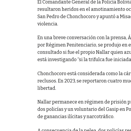
El Comandante General de la Policía Bolivia
resultaron heridos en el amotinamiento oc
bertad
San Pedro de Chonchocoro y apuntó a Misae
violencia.
En una breve conversación con la prensa, Á
por Régimen Penitenciario, se produjo en el
consultado si fue el propio Nallar quien azu
está investigando “si la trifulca fue iniciada
Chonchocoro está considerada como la cárc
reclusos. En 2023, se reportaron cuatro m
libertad.
Nallar permanece en régimen de prisión pr
dos policías y un voluntario del Gasip en 
de ganancias ilícitas y narcotráfico.
A consecuencia de la pelea, dos policías 