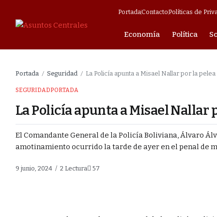
Portada
Contacto
Políticas de Priv
Economía
Política
S
mpresarial
Portada
Seguridad
La Policía apunta a Misael Nallar por la pel
/
/
helicópteros y
SEGURIDAD
PORTADA
La Policía apunta a Misael Nallar
ligió
El Comandante General de la Policía Boliviana, Álvaro Álva
ociaciones que
amotinamiento ocurrido la tarde de ayer en el penal de m
9 junio, 2024
2 Lectura
57
 vigilia tras el
o reactivar sus