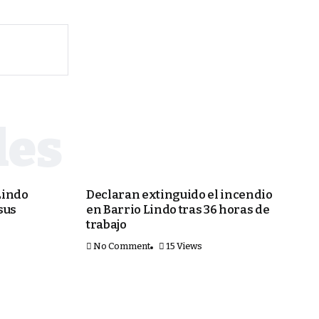
SEGURIDAD
Lindo
Declaran extinguido el incendio
sus
en Barrio Lindo tras 36 horas de
trabajo
No Comment
15 Views