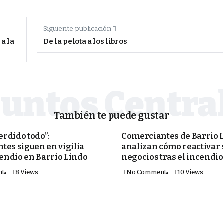
Siguiente publicación
 a la
De la pelota a los libros
También te puede gustar
SEGURIDAD
rdido todo”:
Comerciantes de Barrio 
tes siguen en vigilia
analizan cómo reactivar 
cendio en Barrio Lindo
negocios tras el incendio
nt
8 Views
No Comment
10 Views