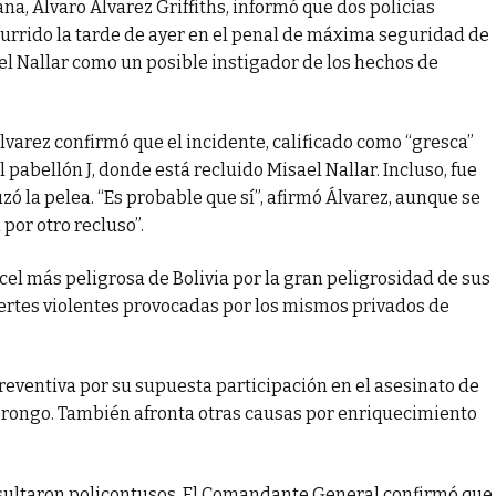
na, Álvaro Álvarez Griffiths, informó que dos policías
urrido la tarde de ayer en el penal de máxima seguridad de
l Nallar como un posible instigador de los hechos de
lvarez confirmó que el incidente, calificado como “gresca”
 pabellón J, donde está recluido Misael Nallar. Incluso, fue
zó la pelea. “Es probable que sí”, afirmó Álvarez, aunque se
 por otro recluso”.
el más peligrosa de Bolivia por la gran peligrosidad de sus
uertes violentes provocadas por los mismos privados de
eventiva por su supuesta participación en el asesinato de
Porongo. También afronta otras causas por enriquecimiento
resultaron policontusos. El Comandante General confirmó que