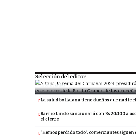
SOCIEDAD
Porongo alista la despedida de la Fiesta
tradicional Carnavalito
Selección del editor
Nona Vargas
La salud boliviana tiene dueños que nadie e
Barrio Lindo sancionará con Bs 20.000 a a
el cierre
“Hemos perdido todo”: comerciantes siguen e