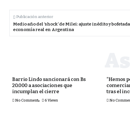
Publicación anterior
Medio año del ‘shock’ de Milei: ajuste inédito y bofetada
economía real en Argentina
SEGURIDAD
SEGURIDAD
Barrio Lindo sancionará con Bs
“Hemos pe
20.000 a asociaciones que
comercian
incumplan el cierre
tras el in
No Comment
6 Views
No Comme