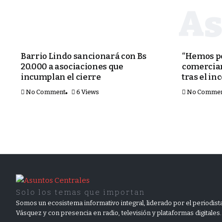
SEGURIDAD
SEGURIDAD
Barrio Lindo sancionará con Bs
“Hemos pe
20.000 a asociaciones que
comercian
incumplan el cierre
tras el in
No Comment
6 Views
No Comme
Solo los temas que importan
Somos un ecosistema informativo integral, liderado por el periodista
Vásquez y con presencia en radio, televisión y plataformas digitales.