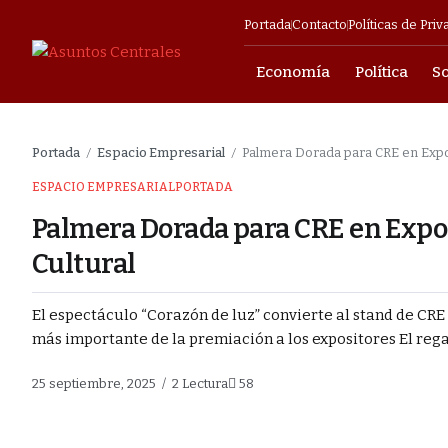
Portada
Contacto
Políticas de Priv
Economía
Política
S
mpresarial
Portada
Espacio Empresarial
Palmera Dorada para CRE en Expoc
/
/
helicópteros y
ESPACIO EMPRESARIAL
PORTADA
Palmera Dorada para CRE en Expoc
ligió
Cultural
ociaciones que
El espectáculo “Corazón de luz” convierte al stand de CRE 
más importante de la premiación a los expositores El regalo
 vigilia tras el
25 septiembre, 2025
2 Lectura
58
o reactivar sus