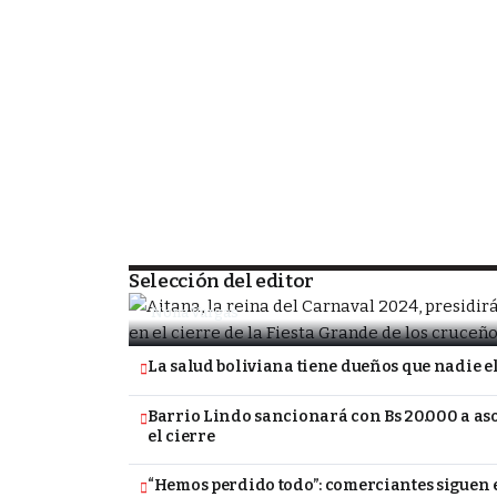
SOCIEDAD
Porongo alista la despedida de la Fiesta
tradicional Carnavalito
Selección del editor
Nona Vargas
La salud boliviana tiene dueños que nadie e
Barrio Lindo sancionará con Bs 20.000 a a
el cierre
“Hemos perdido todo”: comerciantes siguen e