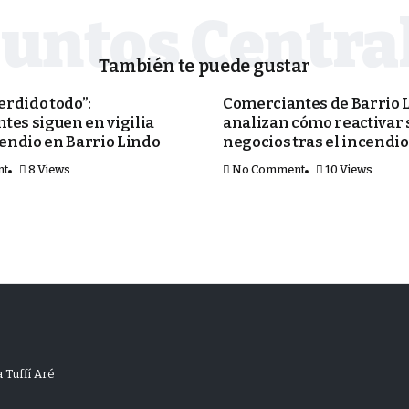
También te puede gustar
SEGURIDAD
rdido todo”:
Comerciantes de Barrio 
tes siguen en vigilia
analizan cómo reactivar 
cendio en Barrio Lindo
negocios tras el incendio
nt
8 Views
No Comment
10 Views
 Tuffí Aré