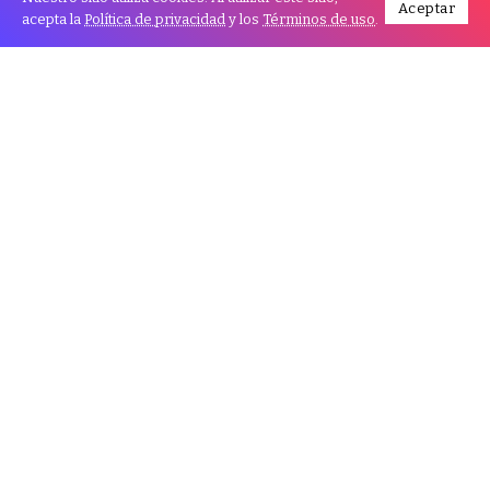
Aceptar
acepta la
Política de privacidad
y los
Términos de uso
.
Venezuela veta su espacio aéreo a
Argentina hasta que compense daños
por avión incautado
El Gobierno de Venezuela reiteró este martes que
vetará su espacio aéreo a Argentina, hasta que
compense los daños causados por la incautación de
un avión de la compañía estatal Conviasa que fuera
propiedad de una empresa iraní, que estuvo retenido
en Buenos Aires desde junio de 2022 y fue enviado a