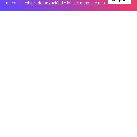
acepta la
Política de privacidad
y los
Términos de uso
.
En medio de la grave crisis que afecta a Bolivia,
marcada por la falta de atención en hospitales, largas
filas por combustible y una creciente incertidumbre
económica, Monseñor René Leigue, arzobispo de Santa
Cruz, hizo un llamado a la población a no perder la
esperanza y a mantener el horizonte claro.
Durante su homilía del domingo, Leigue expresó su
preocupación por la situación actual del país, donde la
escasez de servicios de salud y las dificultades
económicas afectan gravemente a la ciudadanía.