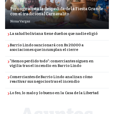
SOCIEDAD
Porongo alista la despedida de la Fiesta Grande
con el tradicional Carnavalito
Nona Vargas
La salud boliviana tiene dueños que nadie eligió
Barrio Lindo sancionará con Bs 20.000 a
asociaciones que incumplan el cierre
“Hemos perdido todo”: comerciantes siguen en
vigilia tras el incendio en Barrio Lindo
Comerciantes de Barrio Lindo analizan cómo
reactivar sus negocios tras el incendio
Lo feo, lo malo y lo bueno en la Casa de la Libertad