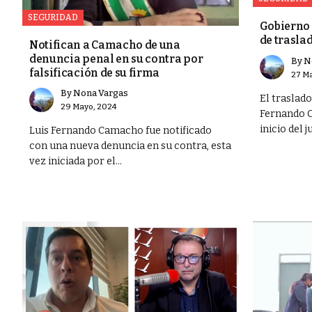
SEGURIDAD
Gobierno 
de trasla
Notifican a Camacho de una
denuncia penal en su contra por
By
N
falsificación de su firma
27 Ma
By
Nona Vargas
El traslad
29 Mayo, 2024
Fernando C
inicio del ju
Luis Fernando Camacho fue notificado
con una nueva denuncia en su contra, esta
vez iniciada por el...