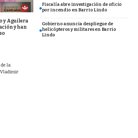
Fiscalía abre investigación de oficio
por incendio en Barrio Lindo
 y Aguilera
Gobierno anuncia despliegue de
ación y han
helicópteros y militares en Barrio
eso
Lindo
de la
 Vladimir
.