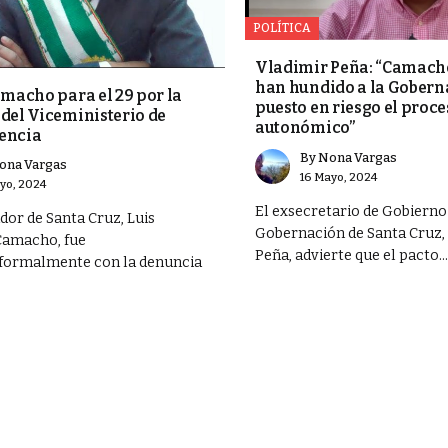
POLÍTICA
Vladimir Peña: “Camacho
han hundido a la Gobern
amacho para el 29 por la
puesto en riesgo el proc
del Viceministerio de
autonómico”
encia
By
Nona Vargas
ona Vargas
16 Mayo, 2024
yo, 2024
El exsecretario de Gobierno 
dor de Santa Cruz, Luis
Gobernación de Santa Cruz,
Camacho, fue
Peña, advierte que el pacto..
 formalmente con la denuncia