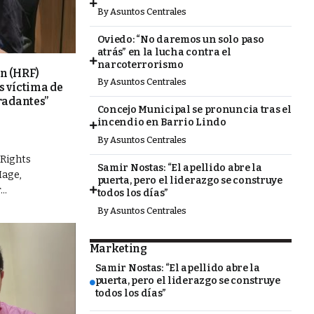
By
Asuntos Centrales
Oviedo: “No daremos un solo paso
atrás” en la lucha contra el
narcoterrorismo
n (HRF)
By
Asuntos Centrales
 víctima de
radantes”
Concejo Municipal se pronuncia tras el
incendio en Barrio Lindo
By
Asuntos Centrales
Rights
Samir Nostas: “El apellido abre la
Hage,
puerta, pero el liderazgo se construye
..
todos los días”
By
Asuntos Centrales
Marketing
Samir Nostas: “El apellido abre la
puerta, pero el liderazgo se construye
todos los días”