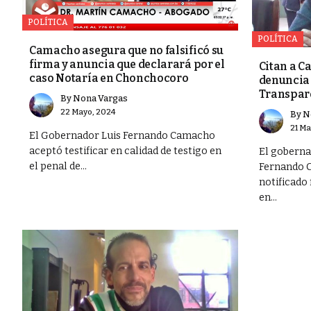
POLÍTICA
POLÍTICA
Camacho asegura que no falsificó su
firma y anuncia que declarará por el
Citan a C
caso Notaría en Chonchocoro
denuncia 
Transpar
By
Nona Vargas
22 Mayo, 2024
By
N
21 Ma
El Gobernador Luis Fernando Camacho
aceptó testificar en calidad de testigo en
El goberna
el penal de...
Fernando 
notificado
en...