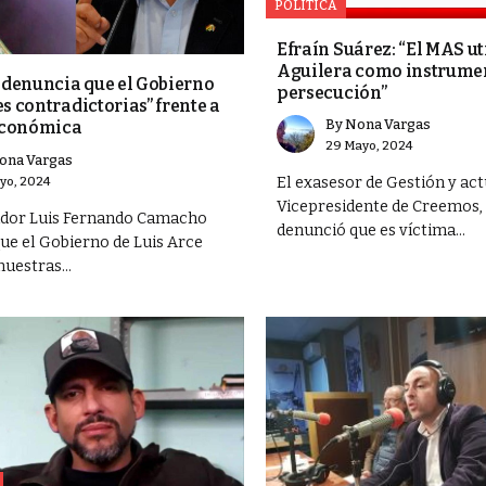
POLÍTICA
Efraín Suárez: “El MAS ut
Aguilera como instrumen
denuncia que el Gobierno
persecución”
s contradictorias” frente a
By
Nona Vargas
 económica
29 Mayo, 2024
ona Vargas
yo, 2024
El exasesor de Gestión y act
Vicepresidente de Creemos, 
ador Luis Fernando Camacho
denunció que es víctima...
ue el Gobierno de Luis Arce
uestras...