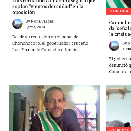
Luis Fernando Camacho asegura que
bertad
soplan “vientos de unidad” en la
ECONOMÍA
oposición
Lindo tras 36
By
Nona Vargas
Camacho 
1 Junio, 2024
da “señale
la crisis
Desde su reclusión en el penal de
Chonchocoro, el gobernador cruceño
By
N
31 Ma
Luis Fernando Camacho difundió...
El gobern
denunció q
Catacora m
SEGURIDAD