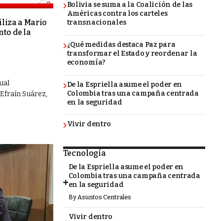
Bolivia se suma a la Coalición de las
Américas contra los carteles
iliza a Mario
transnacionales
to de la
¿Qué medidas destaca Paz para
transformar el Estado y reordenar la
economía?
ual
De la Espriella asume el poder en
Colombia tras una campaña centrada
Efraín Suárez,
en la seguridad
Vivir dentro
Tecnología
De la Espriella asume el poder en
Colombia tras una campaña centrada
en la seguridad
By
Asuntos Centrales
Vivir dentro