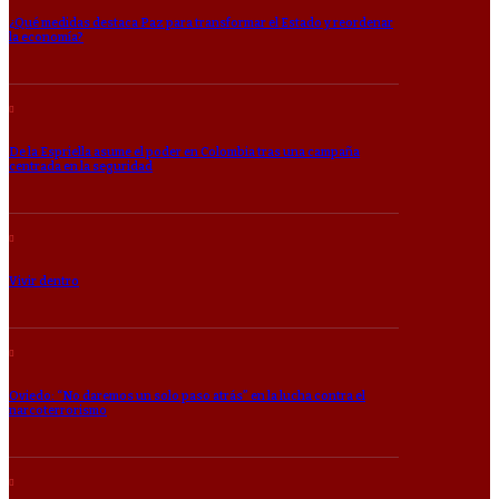
¿Qué medidas destaca Paz para transformar el Estado y reordenar
la economía?
De la Espriella asume el poder en Colombia tras una campaña
centrada en la seguridad
Vivir dentro
Oviedo: “No daremos un solo paso atrás” en la lucha contra el
narcoterrorismo