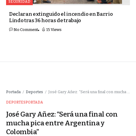
SEGURIDAD
Declaran extinguido el incendio en Barrio
Lindo tras 36 horas de trabajo
No Comment
15 Views
Portada
Deportes
José Gary Añez: “Será una final con mucha pica entre Argentina y Colombia”
/
/
DEPORTES
PORTADA
José Gary Añez: “Será una final con
mucha pica entre Argentina y
Colombia”