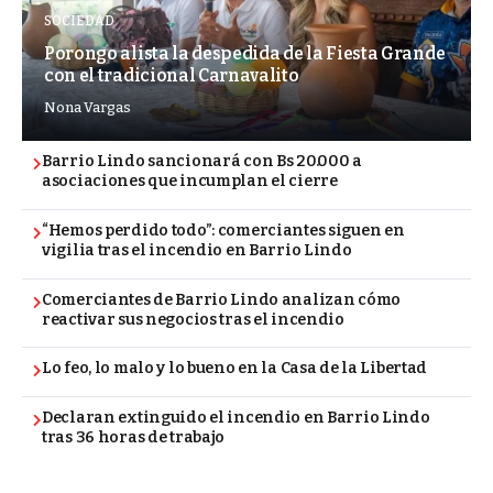
SOCIEDAD
Porongo alista la despedida de la Fiesta Grande
con el tradicional Carnavalito
Nona Vargas
Barrio Lindo sancionará con Bs 20.000 a
asociaciones que incumplan el cierre
“Hemos perdido todo”: comerciantes siguen en
vigilia tras el incendio en Barrio Lindo
Comerciantes de Barrio Lindo analizan cómo
reactivar sus negocios tras el incendio
Lo feo, lo malo y lo bueno en la Casa de la Libertad
Declaran extinguido el incendio en Barrio Lindo
tras 36 horas de trabajo