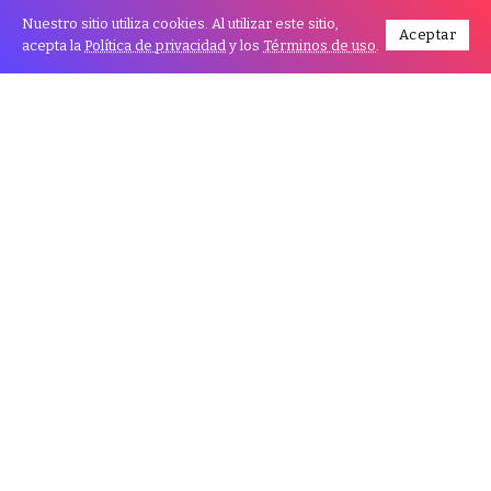
Nuestro sitio utiliza cookies. Al utilizar este sitio,
Aceptar
acepta la
Política de privacidad
y los
Términos de uso
.
El atentado contra el expresidente y aspirante
republicano a la presidencia de Estados Unidos,
Donald Trump, ocurrido durante un mitin en Butler,
Pensilvania, ha generado una serie de reacciones
internacionales. En Bolivia, varios líderes políticos han
expresado su repudio y solidaridad a través de sus
cuentas en X (anteriormente Twitter).
El presidente de Bolivia, Luis Alberto Arce Catacora,
fue uno de los primeros en manifestarse:
“Condenamos el atentado contra el expresidente