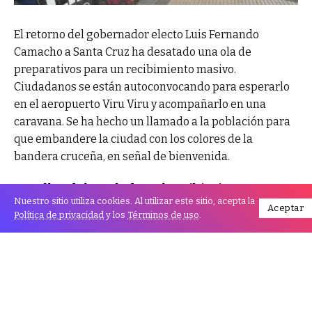
El retorno del gobernador electo Luis Fernando
Camacho a Santa Cruz ha desatado una ola de
preparativos para un recibimiento masivo.
Ciudadanos se están autoconvocando para esperarlo
en el aeropuerto Viru Viru y acompañarlo en una
caravana. Se ha hecho un llamado a la población para
que embandere la ciudad con los colores de la
bandera cruceña, en señal de bienvenida.
Detalles del traslado y el recibimiento
Nuestro sitio utiliza cookies. Al utilizar este sitio, acepta la
Aceptar
Política de privacidad
y los
Términos de uso
.
Según su abogado, Martín Camacho, el gobernador
saldrá del penal de Chonchocoro este viernes,
después del mediodía, y será trasladado en un vuelo
chárter que arribará en Santa Cruz entre las 16:00 y las
18:00 horas.