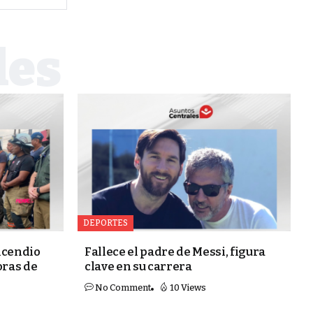
DEPORTES
ncendio
Fallece el padre de Messi, figura
oras de
clave en su carrera
No Comment
10 Views