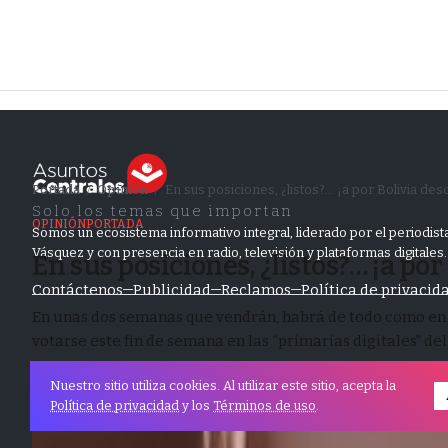
Portada
Opinión
En sus posiciones, ¿listos?… ¡a por Bolivia des
/
/
Solo los temas que importan
OPINIÓN
PORTADA
Somos un ecosistema informativo integral, liderado por el periodista
Vásquez y con presencia en radio, televisión y plataformas digitales.
En sus posiciones, ¿listos?… ¡a por
Contáctenos
Publicidad
Reclamos
Política de privacid
En unas dos semanas que vendrán, habrá de todo como en 
votarse este fin de semana en las “primarias digitales” del 
29 marzo, 2025
5 Lectura
99
Nuestro sitio utiliza cookies. Al utilizar este sitio, acepta la
Política de privacidad
y los
Términos de uso
.
© Derechos reservados, AsuntosCentrales
Portada
Pólitica
Opinión