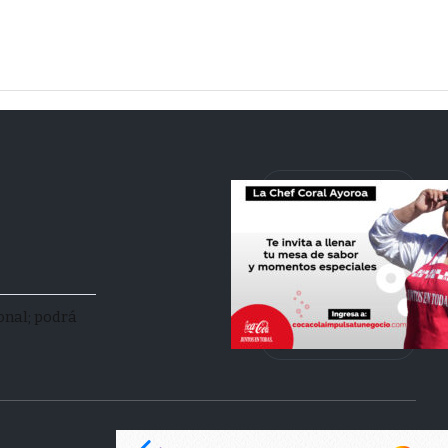
facebook
youtube
instagram
onal; podrá
Tik Tok