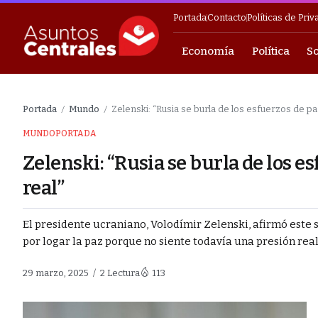
Portada
Contacto
Políticas de Priv
Economía
Política
S
Empresarial
Portada
Mundo
Zelenski: “Rusia se burla de los esfuerzos de p
/
/
MUNDO
PORTADA
Zelenski: “Rusia se burla de los e
real”
n vigilia tras el
El presidente ucraniano, Volodímir Zelenski, afirmó este
por logar la paz porque no siente todavía una presión real, 
o reactivar sus
29 marzo, 2025
2 Lectura
113
bertad
Lindo tras 36