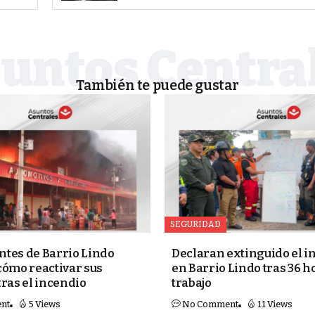
También te puede gustar
SEGURIDAD
tes de Barrio Lindo
Declaran extinguido el i
cómo reactivar sus
en Barrio Lindo tras 36 h
tras el incendio
trabajo
nt
5 Views
No Comment
11 Views