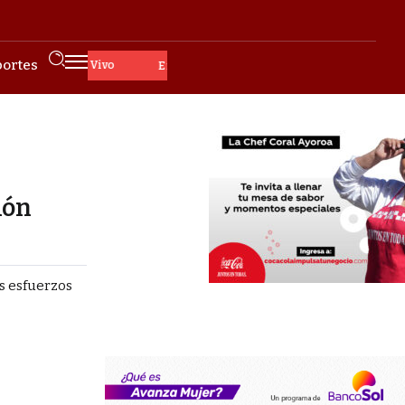
ortes
En Vivo
ión
s esfuerzos