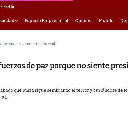
acidad
ociedad
Espacio Empresarial
Opinión
Mundo
Dep
az porque no siente presión real”
sfuerzos de paz porque no siente pres
 sábado que Rusia sigue sembrando el terror y burlándose de lo
al...