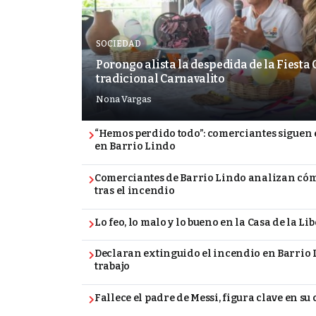
SOCIEDAD
Porongo alista la despedida de la Fiesta
tradicional Carnavalito
Nona Vargas
“Hemos perdido todo”: comerciantes siguen e
en Barrio Lindo
Comerciantes de Barrio Lindo analizan cóm
tras el incendio
Lo feo, lo malo y lo bueno en la Casa de la Li
Declaran extinguido el incendio en Barrio 
trabajo
Fallece el padre de Messi, figura clave en su