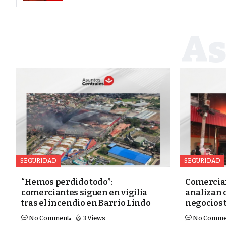
SEGURIDAD
SEGURIDAD
“Hemos perdido todo”:
Comercian
comerciantes siguen en vigilia
analizan 
tras el incendio en Barrio Lindo
negocios 
No Comment
3 Views
No Comme