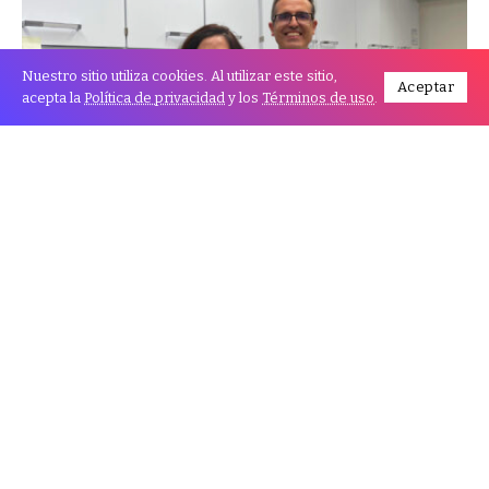
Nuestro sitio utiliza cookies. Al utilizar este sitio,
Aceptar
acepta la
Política de privacidad
y los
Términos de uso
.
Un equipo internacional de científicos, con una
destacada participación española, ha descubierto una
nueva vía de señalización celular que podría ser la
diana de determinados fármacos y dar lugar a
tratamientos personalizados para combatir algunos
de los cánceres más agresivos.
Algunos tipos de cáncer -el melanoma ocular, el
carcinoma de células renales, el de conductos biliares