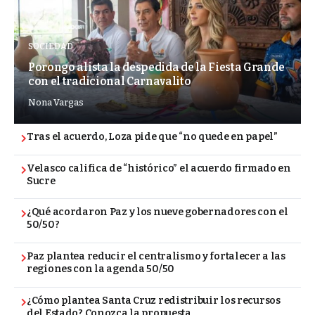
SOCIEDAD
Porongo alista la despedida de la Fiesta Grande
con el tradicional Carnavalito
Nona Vargas
Tras el acuerdo, Loza pide que “no quede en papel”
Velasco califica de “histórico” el acuerdo firmado en
Sucre
¿Qué acordaron Paz y los nueve gobernadores con el
50/50?
Paz plantea reducir el centralismo y fortalecer a las
regiones con la agenda 50/50
¿Cómo plantea Santa Cruz redistribuir los recursos
del Estado? Conozca la propuesta