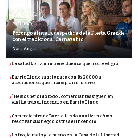
SOCIEDAD
Porongo alista la despedida de la Fiesta Grande
con el tradicional Carnavalito
Nona Vargas
La salud boliviana tiene dueños que nadie eligió
Barrio Lindo sancionará con Bs 20.000 a
asociaciones que incumplan el cierre
“Hemos perdido todo”: comerciantes siguen en
vigilia tras el incendio en Barrio Lindo
Comerciantes de Barrio Lindo analizan cómo
reactivar sus negocios tras el incendio
Lo feo, lo malo y lo bueno en la Casa de la Libertad