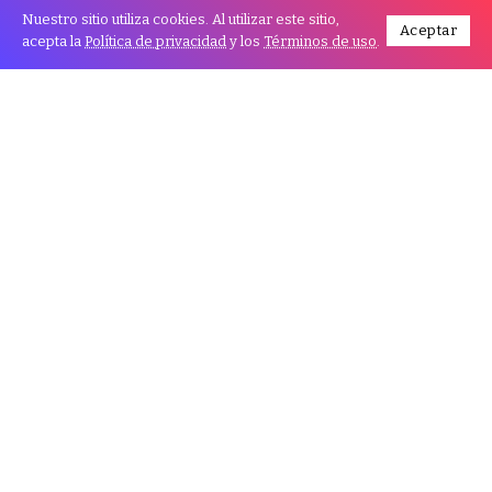
Nuestro sitio utiliza cookies. Al utilizar este sitio,
Aceptar
acepta la
Política de privacidad
y los
Términos de uso
.
A pocas horas del inicio del Censo 2024, el ministro de
Planificación del Desarrollo, Sergio Cusicanqui,
enfatizó que la consulta es fundamental para el futuro
de Bolivia porque permitirá obtener información
valiosa sobre la población boliviana para “enfocar y
definir políticas públicas de mediano y largo plazo”
justo cuando el país se alista para celebrar el
Bicentenario de su fundación.
En diálogo con Desayuno Informado de Asuntos
Centrales, la autoridad afirmó: “El censo va a permitir