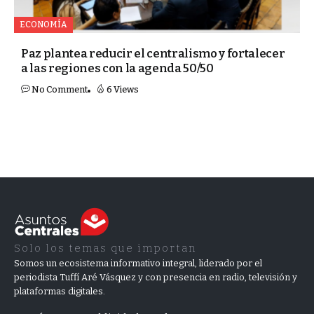
ECONOMÍA
Paz plantea reducir el centralismo y fortalecer
a las regiones con la agenda 50/50
No Comment
6 Views
Solo los temas que importan
Somos un ecosistema informativo integral, liderado por el
periodista Tuffí Aré Vásquez y con presencia en radio, televisión y
plataformas digitales.