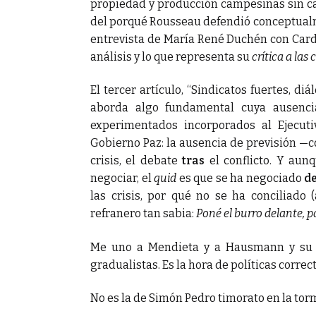
propiedad y producción campesinas sin c
del porqué Rousseau defendió conceptualm
entrevista de María René Duchén con Card
análisis y lo que representa su
crítica a las 
El tercer artículo, “Sindicatos fuertes, d
aborda algo fundamental cuya ausenci
experimentados incorporados al Ejecuti
Gobierno Paz: la ausencia de previsión —
crisis, el debate
tras
el conflicto. Y au
negociar, el
quid
es que se ha negociado
d
las crisis, por qué no se ha conciliado
refranero tan sabia:
Poné el burro delante, 
Me uno a Mendieta y a Hausmann y su eq
gradualistas. Es la hora de políticas correc
No es la de Simón Pedro timorato en la tor