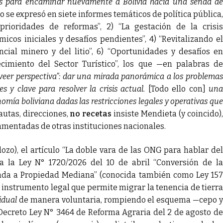
ías para encaminar nuevamente a Bolivia hacia una senda de
cto se expresó en siete informes temáticos de política pública,
 prioridades de reformas”, 2) “La gestación de la crisis
cos iniciales y desafíos pendientes”, 4) “Revitalizando el
ncial minero y del litio”, 6) “Oportunidades y desafíos en
ecimiento del Sector Turístico”, los que —en palabras de
oveer perspectiva”: dar una mirada panorámica a los problemas
 y clave para resolver la crisis actual.
[Todo ello con]
un
omía boliviana dadas las restricciones legales y operativas que
autas, direcciones,
no recetas
insiste Mendieta (y coincido)
amentadas de otras instituciones nacionales.
zo), el artículo “La doble vara de las ONG para hablar del
 a la Ley N° 1720/2026 del 10 de abril “Conversión de la
lada a Propiedad Mediana” (conocida también como Ley 157
 instrumento legal que permite migrar la tenencia de tierra
idual
de manera voluntaria, rompiendo el esquema —cepo 
Decreto Ley N° 3464 de Reforma Agraria del 2 de agosto de