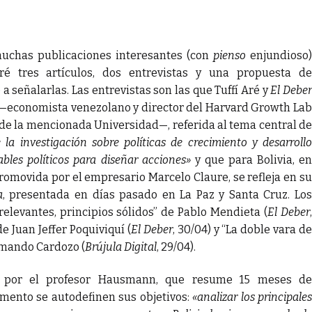
uchas publicaciones interesantes (con
pienso
enjundioso
é tres artículos, dos entrevistas y una propuesta de
señalarlas. Las entrevistas son las que Tuffí Aré y
El Debe
 —economista venezolano y director del Harvard Growth Lab
 de la mencionada Universidad—, referida al tema central de
e la investigación sobre políticas de crecimiento y desarroll
bles políticos para diseñar acciones»
y que para Bolivia, e
promovida por el empresario Marcelo Claure, se refleja en su
a
, presentada en días pasado en La Paz y Santa Cruz. Los
relevantes, principios sólidos” de Pablo Mendieta (
El Deber
de Juan Jeffer Poquiviquí (
El Deber
, 30/04) y “La doble vara de
rmando Cardozo (
Brújula Digital
, 29/04).
 por el profesor Hausmann, que resume 15 meses de
umento se autodefinen sus objetivos:
«analizar los principales