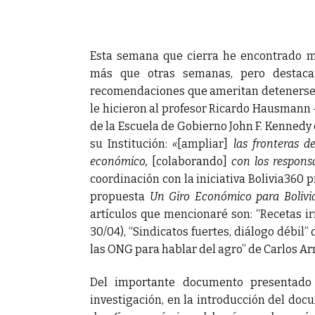
s y militares en
Esta semana que cierra he encontrado m
más que otras semanas, pero destacar
recomendaciones que ameritan detenerse a 
le hicieron al profesor Ricardo Hausmann
de la Escuela de Gobierno John F. Kennedy
su Institución:
«
[ampliar]
las fronteras d
económico,
[colaborando]
con los responsa
coordinación con la iniciativa Bolivia360 
propuesta
Un Giro Económico para Bolivi
artículos que mencionaré son: “Recetas ir
30/04), “Sindicatos fuertes, diálogo débil” 
las ONG para hablar del agro” de Carlos A
Del importante documento presentado
investigación, en la introducción del doc