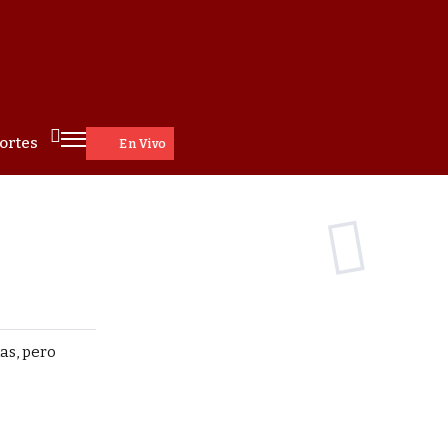
ortes
En Vivo
as, pero