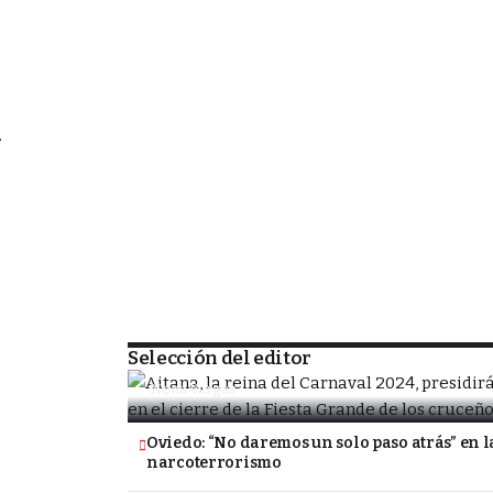
)
r
o
n
SOCIEDAD
,
Porongo alista la despedida de la Fiesta
tradicional Carnavalito
Selección del editor
Nona Vargas
Oviedo: “No daremos un solo paso atrás” en l
narcoterrorismo