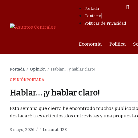
Portada
Contacto
Políticas de Privacidad
mpresarial
Economía
Política
S
s fuga de
la
Portada
Opinión
Hablar… ¡y hablar claro!
/
/
a lucha contra el
OPINIÓN
PORTADA
Hablar… ¡y hablar claro!
endio en Barrio
Esta semana que cierra he encontrado muchas publicacion
destacaré tres artículos, dos entrevistas y una propuesta
o el liderazgo se
3 mayo, 2026
4 Lectura
128
cendio en Barrio