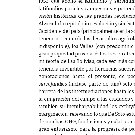
1953 que abolió el latifundio y servidu
latifundios para los campesinos y, por end
visión históricas de las grandes revoluci
Alvarado lo repitió, sin revolución y sin éxi
Occidente del país (principalmente en la zon
tenencia —como de los desarrollos agrícola
indisponible), los Valles (con predomini
gran propiedad privada, éstos tres en alred
mi teoría de Las Bolivias, cada vez más co
tenencia invendible por herencias sucesiva
generaciones hasta el presente, de pe
surcofundios
(incluso parte de uno) sólo
barrera de las intermediaciones hasta los
la emigración del campo a las ciudades y 
también su inembargabilidad les excluyó 
marginación, relevando lo que De Soto estu
de muchas ONG, fundaciones y colaboraci
gran entusiasmo para la progresía de paí