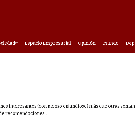
ociedad
Espacio Empresarial
Opinión
Mundo
Dep
es interesantes (con pienso enjundioso) más que otras seman
 de recomendaciones...