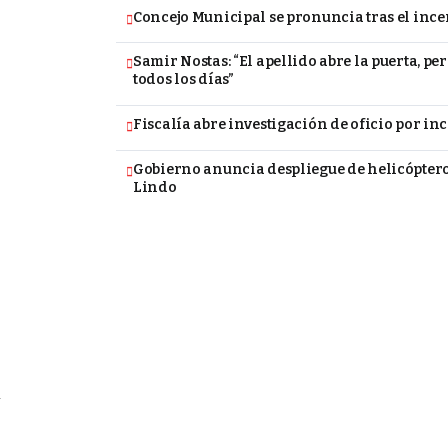
Concejo Municipal se pronuncia tras el inc
Samir Nostas: “El apellido abre la puerta, pe
todos los días”
Fiscalía abre investigación de oficio por i
Gobierno anuncia despliegue de helicópteros
a
Lindo
,
y