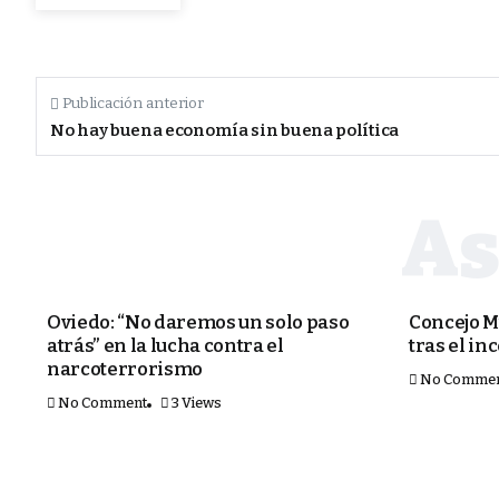
Publicación anterior
No hay buena economía sin buena política
PORTADA
PORTADA
Oviedo: “No daremos un solo paso
Concejo M
atrás” en la lucha contra el
tras el in
narcoterrorismo
No Comme
No Comment
3 Views