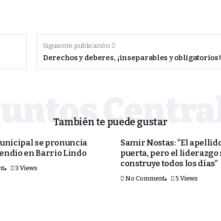
Siguiente publicación
Derechos y deberes, ¡inseparables y obligatorios!
También te puede gustar
PORTADA
unicipal se pronuncia
Samir Nostas: “El apellido
cendio en Barrio Lindo
puerta, pero el liderazgo
construye todos los días”
nt
3 Views
No Comment
5 Views