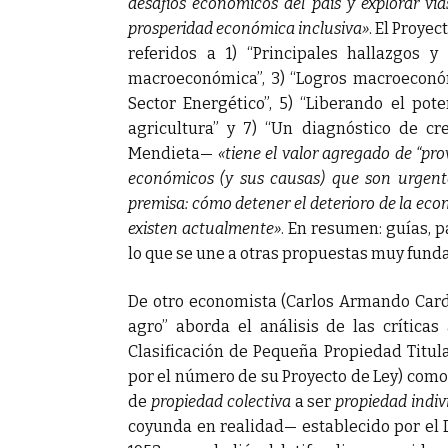
desafíos económicos del país y explorar v
prosperidad económica inclusiva»
. El Proye
referidos a 1) “Principales hallazgos y
macroeconómica”, 3) “Logros macroeconómi
Sector Energético”, 5) “Liberando el pote
agricultura” y 7) “Un diagnóstico de cr
Mendieta—
«tiene el valor agregado de “pr
económicos (y sus causas) que son urgentes
premisa: cómo detener el deterioro de la econ
existen actualmente»
. En resumen: guías, p
lo que se une a otras propuestas muy fund
De otro economista (Carlos Armando Cardo
agro” aborda el análisis de las críticas
Clasificación de Pequeña Propiedad Titu
por el número de su Proyecto de Ley) como
de
propiedad colectiva
a ser
propiedad indiv
coyunda en realidad— establecido por el 