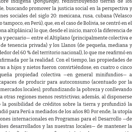
mbre indígena (
pongueaje
), redistribuyendo tierras de lo
e, buscando promover la justicia social en la perspectiva y
ones sociales del siglo 20: mexicana, rusa, cubana (Velasco
to tampoco, en Perú), que, en el caso de Bolivia, se centró en el
a altiplánica) lo que, desde el inicio, marcó la diferencia de
 y pecuario— entre el Altiplano (principalmente colectiva e
o de tenencia privada) y los Llanos (de pequeña, mediana y
edor del 60 % del territorio nacional), lo que me reafirmó en
nfirmada por la realidad. Con el tiempo, las propiedades de
s a hijos y nietos fueron convirtiéndose, en cuatro o cinco
queña propiedad colectiva —en general minifundios— a
 capaces de producir para autoconsumo (acentuado por la
 mercados locales), profundizando la pobreza y conllevando
a otras regiones menos restrictivas; además, al disponerse
la posibilidad de créditos sobre la tierra y profundizó la
dió para Perú a mediados de los años 80. Por ende, la utopía
ones internacionales en Programas para el Desarrollo —de
ses desarrollados y las nuestras locales— de mantener la