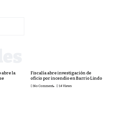
PORTADA
 abre la
Fiscalía abre investigación de
 se
oficio por incendio en Barrio Lindo
No Comment
14 Views