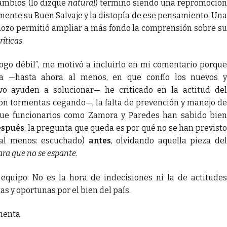
ambios (lo dizque
natural
) terminó siendo una repromoció
ente su Buen Salvaje y la distopía de ese pensamiento. Una
ozo permitió ampliar a más fondo la comprensión sobre su
críticas
.
iálogo débil”, me motivó a incluirlo en mi comentario porque
a —hasta ahora al menos, en que confío los nuevos y
vo ayuden a solucionar— he criticado en la actitud del
con tormentas cegando—, la falta de prevención y manejo de
nque funcionarios como Zamora y Paredes han sabido bie
espués
; la pregunta que queda es por qué no se han previst
 (al menos: escuchado)
antes
, olvidando aquella pieza de
para que no se espante
.
uipo: No es la hora de indecisiones ni la de actitudes
tas y oportunas por el bien del país.
menta.