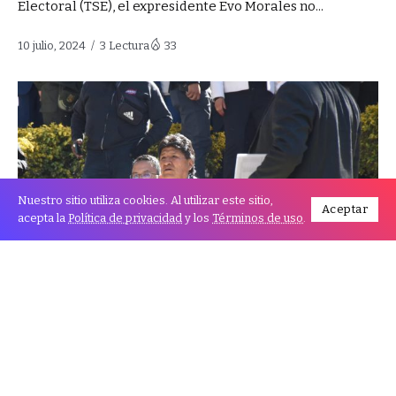
Electoral (TSE), el expresidente Evo Morales no...
10 julio, 2024
3 Lectura
33
Nuestro sitio utiliza cookies. Al utilizar este sitio,
Aceptar
acepta la
Política de privacidad
y los
Términos de uso
.