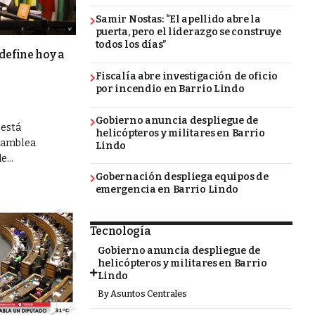
Samir Nostas: “El apellido abre la
puerta, pero el liderazgo se construye
todos los días”
define hoy a
Fiscalía abre investigación de oficio
por incendio en Barrio Lindo
Gobierno anuncia despliegue de
 está
helicópteros y militares en Barrio
Asamblea
Lindo
...
Gobernación despliega equipos de
emergencia en Barrio Lindo
Tecnología
Gobierno anuncia despliegue de
helicópteros y militares en Barrio
Lindo
By
Asuntos Centrales