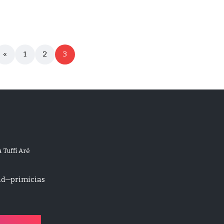
«
1
2
3
 Tuffí Aré
ad
primicias