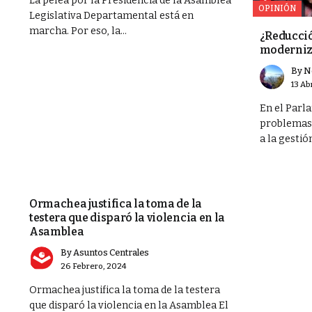
La pelea por la Presidencia de la Asamblea
OPINIÓN
Legislativa Departamental está en
marcha. Por eso, la...
¿Reducció
moderniz
By
N
13 Ab
En el Parl
problemas 
a la gestión
POLÍTICA
Ormachea justifica la toma de la
testera que disparó la violencia en la
Asamblea
By
Asuntos Centrales
26 Febrero, 2024
Ormachea justifica la toma de la testera
que disparó la violencia en la Asamblea El