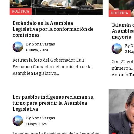
POLÍTICA
POLÍTICA
a lucha contra el
Escándalo en la Asamblea
Talamás d
Legislativa por la conformación de
Asamblea
comisiones
mayoría
By
Nona Vargas
By
N
6 Mayo, 2024
3 May
Retiran la foto del Gobernador Luis
Con 22 vot
Fernando Camacho del hemiciclo de la
número 2, 
Asamblea Legislativa...
Antonio Tal
POLÍTICA
Los pueblos indígenas reclaman su
turno para presidir la Asamblea
Legislativa
By
Nona Vargas
1 Mayo, 2024