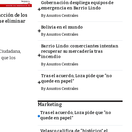
Gobernación despliega equipos de
emergencia en Barrio Lindo
cción de los
By
Asuntos Centrales
ne eliminar
Bolivia en el mundo
By
Asuntos Centrales
Barrio Lindo: comerciantes intentan
recuperar su mercadería tras
Ciudadana,
incendio
 que los
By
Asuntos Centrales
Tras el acuerdo, Loza pide que “no
quede en papel”
By
Asuntos Centrales
Marketing
Tras el acuerdo, Loza pide que “no
quede en papel”
Velasco califica de “histórico” el