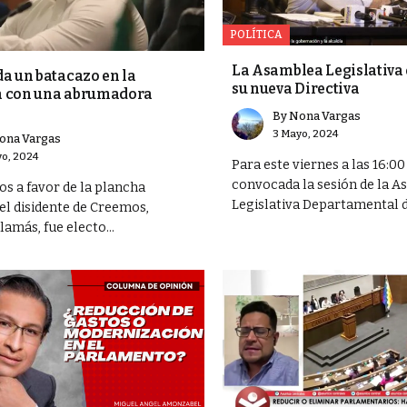
POLÍTICA
La Asamblea Legislativa 
a un batacazo en la
su nueva Directiva
 con una abrumadora
By
Nona Vargas
3 Mayo, 2024
ona Vargas
o, 2024
Para este viernes a las 16:00
convocada la sesión de la 
os a favor de la plancha
Legislativa Departamental de
el disidente de Creemos,
amás, fue electo...