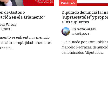
POLÍTICA
Diputado denuncia la ina
n de Gastos o
“supraestatales” y propo
ación en el Parlamento?
a los suplentes
ona Vargas
By
Nona Vargas
ril, 2024
11 Abril, 2024
amento se enfrentan a menudo
El diputado por Comunidad 
de alta complejidad inherentes
Marcelo Pedrazas, denunció
 de un...
denominados “diputados...