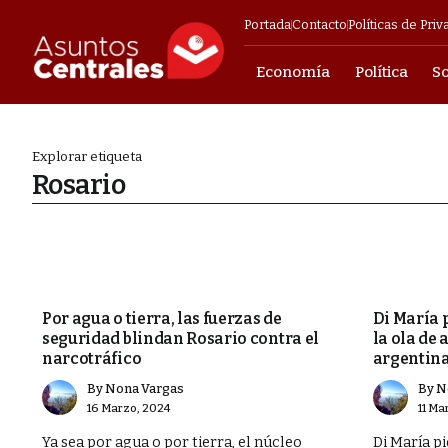
Portada
Contacto
Políticas de Priv
Economía
Política
S
Empresarial
Explorar etiqueta
Rosario
o y fortalecer a
as contra los
MUNDO
DEPORTES
Por agua o tierra, las fuerzas de
Di María 
seguridad blindan Rosario contra el
la ola de 
el Estado y
narcotráfico
argentin
By
Nona Vargas
By
N
tras una
16 Marzo, 2024
11 Ma
Ya sea por agua o por tierra, el núcleo
Di María pi