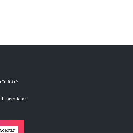
 Tuffí Aré
ad
primicias
Aceptar