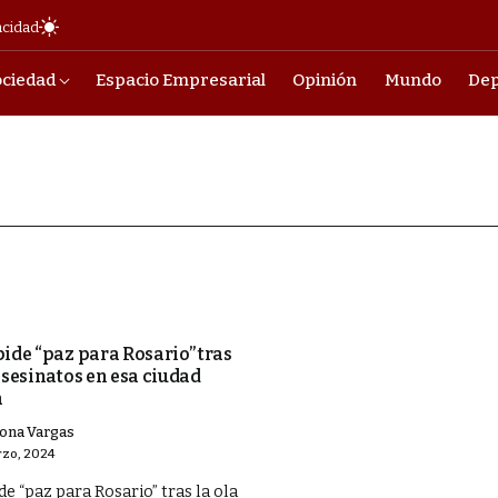
acidad
ociedad
Espacio Empresarial
Opinión
Mundo
Dep
pide “paz para Rosario” tras
asesinatos en esa ciudad
a
ona Vargas
rzo, 2024
de “paz para Rosario” tras la ola