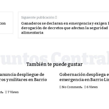
Siguiente publicación
 con
Ganaderos se declaran en emergencia y exigen 
derogación de decretos que afectan la seguridad
alimentaria
También te puede gustar
PORTADA
anuncia despliegue de
Gobernación despliega e
os y militares en Barrio
emergencia en Barrio Li
No Comment
6 Views
nt
7 Views