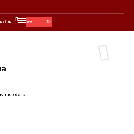
ortes
En Vivo
na
 avance de la