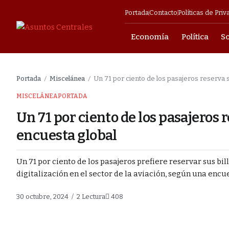
Portada
Contacto
Políticas de Priv
Economía
Política
S
mpresarial
Portada
Miscelánea
Un 71 por ciento de los pasajeros reserva s
/
/
o para avanzar
MISCELÁNEA
PORTADA
Un 71 por ciento de los pasajeros 
cendio en Barrio
encuesta global
Un 71 por ciento de los pasajeros prefiere reservar sus bil
s y militares en
digitalización en el sector de la aviación, según una encue
ia en Barrio
30 octubre, 2024
2 Lectura
408