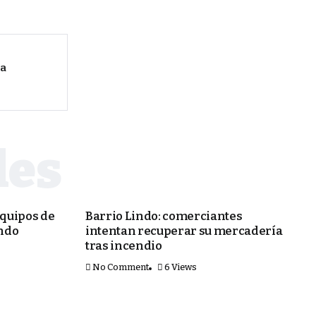
la
PORTADA
quipos de
Barrio Lindo: comerciantes
ndo
intentan recuperar su mercadería
tras incendio
No Comment
6 Views