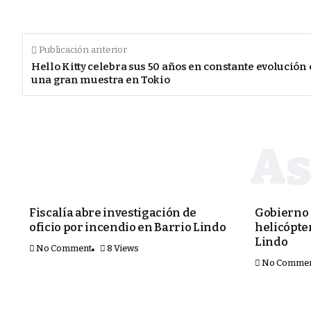
Publicación anterior
Hello Kitty celebra sus 50 años en constante evolución
una gran muestra en Tokio
PORTADA
PORTADA
Fiscalía abre investigación de
Gobierno 
oficio por incendio en Barrio Lindo
helicópter
Lindo
No Comment
8 Views
No Comme