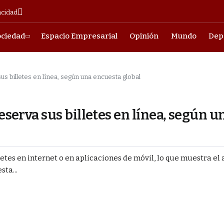
acidad
ociedad
Espacio Empresarial
Opinión
Mundo
Dep
us billetes en línea, según una encuesta global
reserva sus billetes en línea, según u
letes en internet o en aplicaciones de móvil, lo que muestra el
sta...