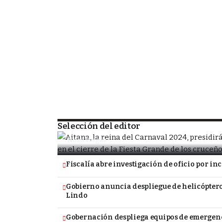
SOCIEDAD
Porongo alista la despedida de la Fiesta
tradicional Carnavalito
Selección del editor
Nona Vargas
Fiscalía abre investigación de oficio por i
Gobierno anuncia despliegue de helicópteros
Lindo
Gobernación despliega equipos de emergenc