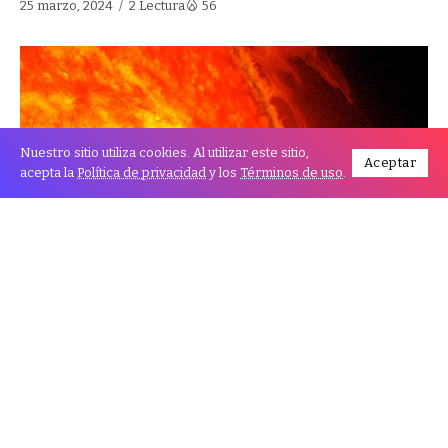
25 marzo, 2024
2 Lectura
56
Nuestro sitio utiliza cookies. Al utilizar este sitio,
Aceptar
acepta la
Política de privacidad
y los
Términos de uso
.
La Administración Nacional de Océanos y
Atmósfera de Estados Unidos (NOAA, por sus
siglas en inglés) alertó por la que también se
conoce como “tormenta solar”.