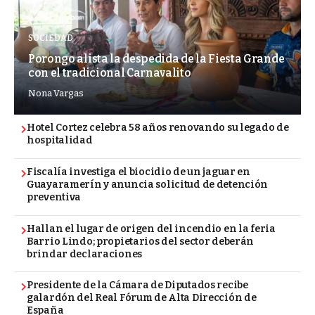
SOCIEDAD
Porongo alista la despedida de la Fiesta Grande
con el tradicional Carnavalito
Nona Vargas
Hotel Cortez celebra 58 años renovando su legado de
hospitalidad
Fiscalía investiga el biocidio de un jaguar en
Guayaramerín y anuncia solicitud de detención
preventiva
Hallan el lugar de origen del incendio en la feria
Barrio Lindo; propietarios del sector deberán
brindar declaraciones
Presidente de la Cámara de Diputados recibe
galardón del Real Fórum de Alta Dirección de
España