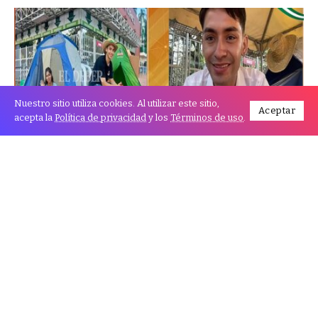
Nuestro sitio utiliza cookies. Al utilizar este sitio,
Aceptar
acepta la
Política de privacidad
y los
Términos de uso
.
Durante varios días, Deibyd Raúl Paniagua acampó a
las puertas de la Expocruz, esperando la oportunidad
de exhibir su emprendimiento en una de las ferias
más importantes del país. Su historia conmovió a los
visitantes y a los medios, convirtiéndolo en un símbolo
de la perseverancia de los emprendedores cruceños.
Durante una entrevista en el programa Desayuno