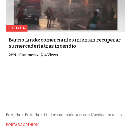
PORTADA
Barrio Lindo: comerciantes intentan recuperar
su mercadería tras incendio
No Comment
4 Views
Portada
Portada
Maduro no madura ni con Navidad en octubre
/
/
PORTADA
OPINIÓN