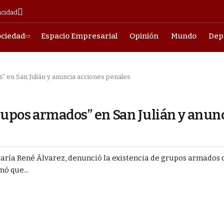
acidad
ociedad
Espacio Empresarial
Opinión
Mundo
Dep
” en San Julián y anuncia acciones penales
rupos armados” en San Julián y anun
María René Álvarez, denunció la existencia de grupos armados 
mó que...