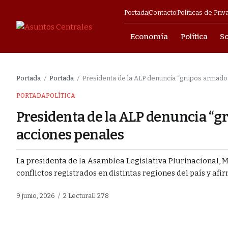
Portada
Contacto
Políticas de Priv
Economía
Política
S
mpresarial
Portada
Portada
Presidenta de la ALP denuncia “grupos armados
/
/
na medicamentos
PORTADA
POLÍTICA
Presidenta de la ALP denuncia “g
papel”
acciones penales
irmado en Sucre
La presidenta de la Asamblea Legislativa Plurinacional, 
conflictos registrados en distintas regiones del país y afir
s con el 50/50?
9 junio, 2026
2 Lectura
278
cer a las regiones