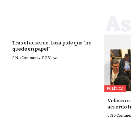
PORTADA
Tras el acuerdo, Loza pide que “no
quede en papel”
No Comment
2 Views
POLÍTICA
Velasco ca
acuerdo f
No Comme