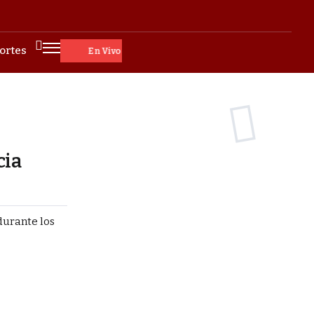
ortes
En Vivo
cia
durante los