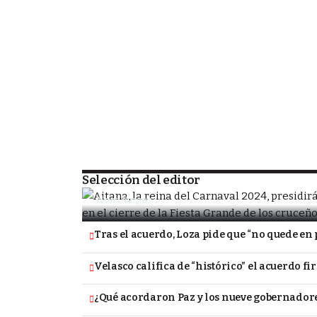
SOCIEDAD
Porongo alista la despedida de la Fiesta
tradicional Carnavalito
Selección del editor
Nona Vargas
Tras el acuerdo, Loza pide que “no quede en 
Velasco califica de “histórico” el acuerdo f
¿Qué acordaron Paz y los nueve gobernadore