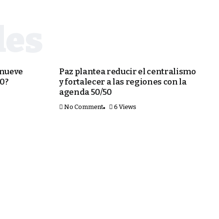
ECONOMÍA
 nueve
Paz plantea reducir el centralismo
50?
y fortalecer a las regiones con la
agenda 50/50
No Comment
6 Views