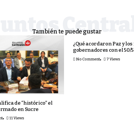
También te puede gustar
PORTADA
¿Qué acordaron Paz y los
gobernadores con el 50/
No Comment
7 Views
lifica de “histórico” el
irmado en Sucre
nt
11 Views