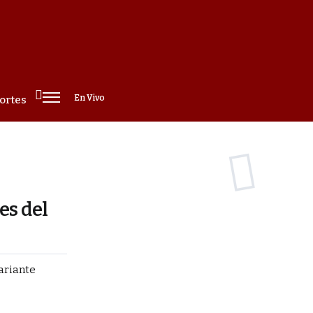
En Vivo
ortes
es del
variante