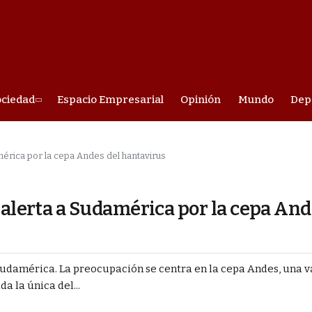
ociedad
Espacio Empresarial
Opinión
Mundo
Dep
mérica por la cepa Andes del hantavirus
 alerta a Sudamérica por la cepa And
 Sudamérica. La preocupación se centra en la cepa Andes, una 
a la única del...