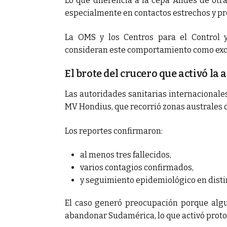
Lo que diferencia a la cepa Andes de otr
especialmente en contactos estrechos y p
La OMS y los Centros para el Control 
consideran este comportamiento como exce
El brote del crucero que activó la
Las autoridades sanitarias internacionale
MV Hondius, que recorrió zonas australes d
Los reportes confirmaron:
al menos tres fallecidos,
varios contagios confirmados,
y seguimiento epidemiológico en disti
El caso generó preocupación porque alg
abandonar Sudamérica, lo que activó protoc