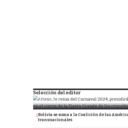
SOCIEDAD
Porongo alista la despedida de la Fiesta
tradicional Carnavalito
Selección del editor
Nona Vargas
Bolivia se suma a la Coalición de las América
transnacionales