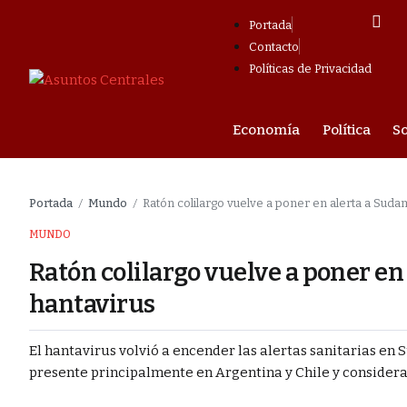
Portada
Contacto
Políticas de Privacidad
mpresarial
Economía
Política
S
o y fortalecer a
Portada
Mundo
Ratón colilargo vuelve a poner en alerta a Suda
/
/
as contra los
MUNDO
Ratón colilargo vuelve a poner en
el Estado y
hantavirus
tras una
El hantavirus volvió a encender las alertas sanitarias en
presente principalmente en Argentina y Chile y considerad